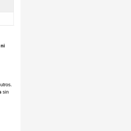
 ni
utros.
s
sin