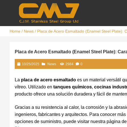
Home
/
News
/ Placa de Acero Esmaltado (Enamel Steel Plate): C
Placa de Acero Esmaltado (Enamel Steel Plate): Cara
10/25/2025
News
2984
0
La
placa de acero esmaltado
es un material versátil q
vítreo. Utilizado en
tanques químicos
,
cocinas industr
producto ofrece una solución duradera y fácil de mante
Gracias a su resistencia al calor, la corrosión y la abr
ingenieros, fabricantes y arquitectos. Para conocer más
opciones de suministro, puede visitar nuestra página d