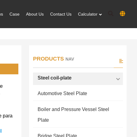
ws
Case
About Us
Contact Us
Calculator
PRODUCTS
NAV
Steel coil-plate
te
Automotive Steel Plate
e
Boiler and Pressure Vessel Steel
e para
Plate
y
l
Bridge Steel Plate