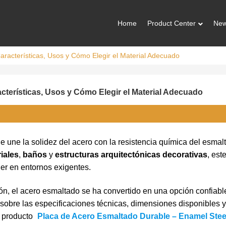
Home
Product Center
Ne
aracterísticas, Usos y Cómo Elegir el Material Adecuado
cterísticas, Usos y Cómo Elegir el Material Adecuado
ue une la solidez del acero con la resistencia química del esmal
iales
,
baños
y
estructuras arquitectónicas decorativas
, est
ner en entornos exigentes.
asión, el acero esmaltado se ha convertido en una opción confiabl
 sobre las especificaciones técnicas, dimensiones disponibles 
e producto
Placa de Acero Esmaltado Durable – Enamel Stee