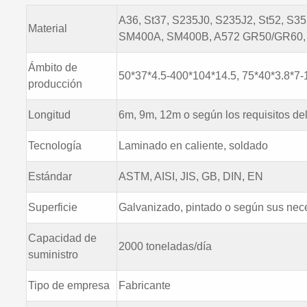
A36, St37, S235J0, S235J2, St52, S
Material
SM400A, SM400B, A572 GR50/GR60,
Ámbito de
50*37*4.5-400*104*14.5, 75*40*3.8*7-
producción
Longitud
6m, 9m, 12m o según los requisitos del
Tecnología
Laminado en caliente, soldado
Estándar
ASTM, AISI, JIS, GB, DIN, EN
Superficie
Galvanizado, pintado o según sus ne
Capacidad de
2000 toneladas/día
suministro
Tipo de empresa
Fabricante