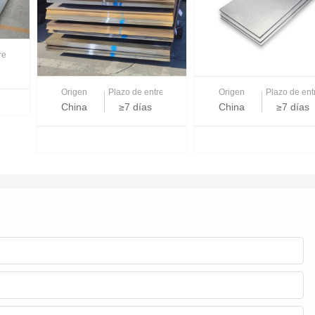
trega
Origen
Plazo de entrega
Origen
Plazo de ent
China
≥7 días
China
≥7 días