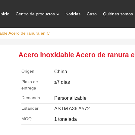
Inicio
Centro de productos
Noticias
Caso
Quiénes somos
dable Acero de ranura en C
Acero inoxidable Acero de ranura 
Origen
China
Plazo de
≥7 días
entrega
Demanda
Personalizable
Estándar
ASTM A36 A572
MOQ
1 tonelada