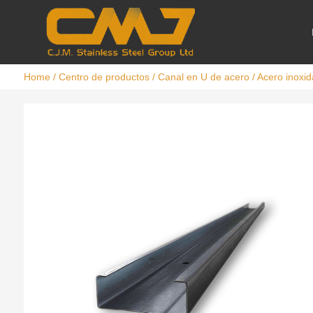
Home
/
Centro de productos
/
Canal en U de acero
/ Acero inoxi