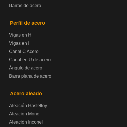
Barras de acero
Placa de acero para puentes
Perfil de acero
Chapa de acero a cuadros
Vigas en H
Chapa de acero prelacada
Vigas en I
Canal C Acero
Placa de acero laminado en frío
Canal en U de acero
Ángulo de acero
Placa de acero para contenedores
Barra plana de acero
Placa de acero eléctrica
Acero aleado
Chapa de acero esmaltada
Aleación Hastelloy
Aleación Monel
Placa de acero para cilindros de gas
Aleación Inconel