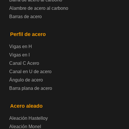
Alambre de acero al carbono
Placa de acero para calderas y recipientes a
Barras de acero
presión
Placa de acero para puentes
Perfil de acero
Vigas en H
Chapa de acero a cuadros
Vigas en I
Canal C Acero
Chapa de acero prelacada
Canal en U de acero
Placa de acero laminado en frío
Ángulo de acero
Barra plana de acero
Placa de acero para contenedores
Acero aleado
Placa de acero eléctrica
Aleación Hastelloy
Chapa de acero esmaltada
Aleación Monel