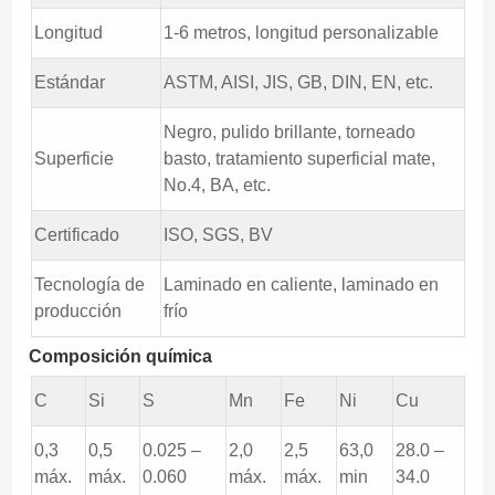
Longitud
1-6 metros, longitud personalizable
Estándar
ASTM, AISI, JIS, GB, DIN, EN, etc.
Negro, pulido brillante, torneado
Superficie
basto, tratamiento superficial mate,
No.4, BA, etc.
Certificado
ISO, SGS, BV
Tecnología de
Laminado en caliente, laminado en
producción
frío
Composición química
C
Si
S
Mn
Fe
Ni
Cu
0,3
0,5
0.025 –
2,0
2,5
63,0
28.0 –
máx.
máx.
0.060
máx.
máx.
min
34.0