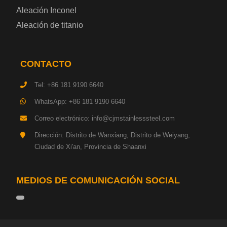
Aleación Inconel
Placa de acero para cilindros de gas
Aleación de titanio
Chapa de acero para herramientas
CONTACTO
Placa de acero estructural de alta resistencia
Tel: +86 181 9190 6640
Chapa de acero resistente a los impactos
WhatsApp: +86 181 9190 6640
Correo electrónico: info@cjmstainlesssteel.com
Chapa de acero estructural para maquinaria
Dirección: Distrito de Wanxiang, Distrito de Weiyang,
Ciudad de Xi'an, Provincia de Shaanxi
Placa de acero para tuberías
Chapa de acero para construcción naval
MEDIOS DE COMUNICACIÓN SOCIAL
Placa de acero para torre de transmisión
Acero base hojalata