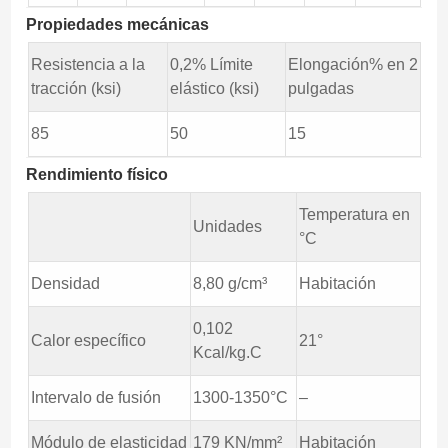
Propiedades mecánicas
Resistencia a la
0,2% Límite
Elongación% en 2
tracción (ksi)
elástico (ksi)
pulgadas
85
50
15
Rendimiento físico
Temperatura en
Unidades
°C
Densidad
8,80 g/cm³
Habitación
0,102
Calor específico
21°
Kcal/kg.C
Intervalo de fusión
1300-1350°C
–
Módulo de elasticidad
179 KN/mm²
Habitación