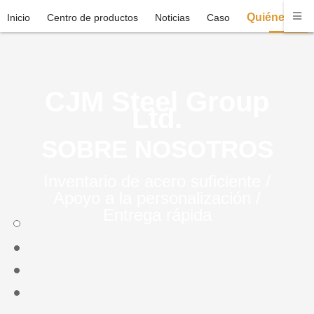
Quiénes so
Inicio
Centro de productos
Noticias
Caso
CJM Steel Group
Ltd.
SOBRE NOSOTROS
Inventario de acero suficiente /
Apoyo a la personalización /
Entrega rápida