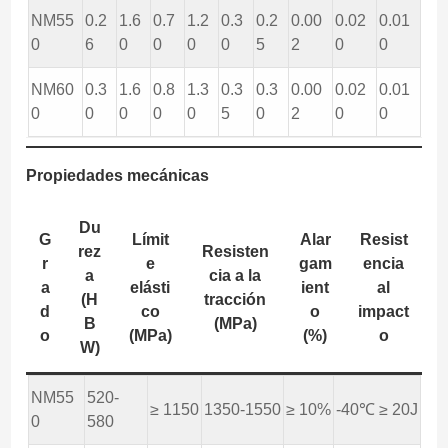
NM55
0.2
1.6
0.7
1.2
0.3
0.2
0.00
0.02
0.01
0
6
0
0
0
0
5
2
0
0
NM60
0.3
1.6
0.8
1.3
0.3
0.3
0.00
0.02
0.01
0
0
0
0
0
5
0
2
0
0
Propiedades mecánicas
Du
G
Límit
Alar
Resist
rez
Resisten
r
e
gam
encia
a
cia a la
a
elásti
ient
al
(H
tracción
d
co
o
impact
B
(MPa)
o
(MPa)
(%)
o
W)
NM55
520-
≥ 1150
1350-1550
≥ 10%
-40℃ ≥ 20J
0
580