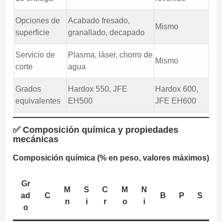
Opciones de
Acabado fresado,
Mismo
superficie
granallado, decapado
Servicio de
Plasma, láser, chorro de
Mismo
corte
agua
Grados
Hardox 550, JFE
Hardox 600,
equivalentes
EH500
JFE EH600
✅ Composición química y propiedades
mecánicas
Composición química (% en peso, valores máximos)
Gr
M
S
C
M
N
ad
C
B
P
S
n
i
r
o
i
o