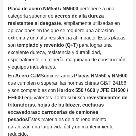
Placa de acero NM550 / NM600
pertenece a una
categoría superior de
aceros de alta dureza
resistentes al desgaste
, ampliamente utilizadas en
aplicaciones en las que se requiere una abrasión
extrema y una alta resistencia al impacto. Estas placas
son
templado y revenido (Q+T)
para lograr una
excelente dureza, resistencia y durabilidad,
especialmente en minería, maquinaria de construcción
y equipos industriales.
En
Acero CJM
Suministramos
Placas NM550 y NM600
que cumplen o superan las normas chinas GB/T 24186
y son compatibles con
Hardox 550 / 600
y
JFE EH500 /
EH600
equivalentes. Tanto si busca
revestimientos de
trituradoras
,
hojas de bulldozer
,
cucharas
excavadoras
o
carrocerías de camiones
pesados
Estos materiales de alto rendimiento
garantizan una larga vida útil y un mantenimiento
reducido.