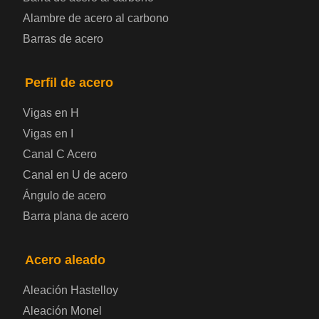
Alambre de acero al carbono
Placa de acero para calderas y recipientes a
Barras de acero
presión
Placa de acero para puentes
Perfil de acero
Vigas en H
Chapa de acero a cuadros
Vigas en I
Canal C Acero
Chapa de acero prelacada
Canal en U de acero
Placa de acero laminado en frío
Ángulo de acero
Barra plana de acero
Placa de acero para contenedores
Acero aleado
Placa de acero eléctrica
Aleación Hastelloy
Chapa de acero esmaltada
Aleación Monel