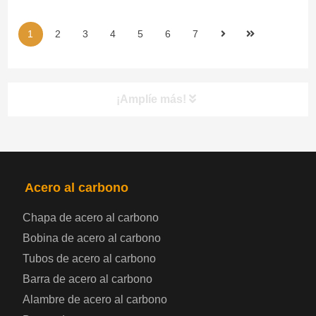
1
2
3
4
5
6
7
¡Amplíe más!
PRODUCTOS
NAV
Acero al carbono
Bobina de chapa de acero
Chapa de acero al carbono
Bobina de acero al carbono
Chapa de acero para automoción
Tubos de acero al carbono
Placa de acero para calderas y recipientes a
Barra de acero al carbono
Alambre de acero al carbono
presión