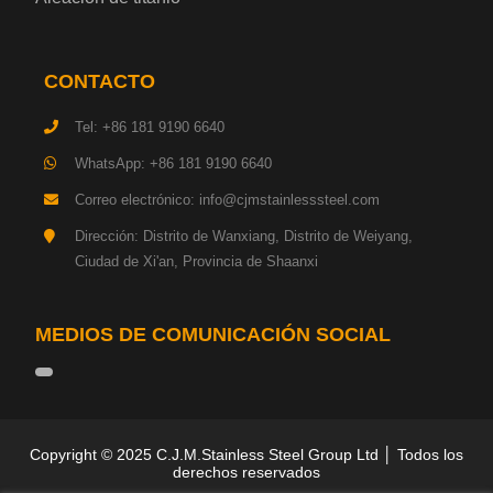
Chapa de acero para herramientas
Placa de acero estructural de alta resistencia
CONTACTO
Chapa de acero resistente a los impactos
Tel: +86 181 9190 6640
WhatsApp: +86 181 9190 6640
Chapa de acero estructural para maquinaria
Correo electrónico: info@cjmstainlesssteel.com
Placa de acero para tuberías
Dirección: Distrito de Wanxiang, Distrito de Weiyang,
Ciudad de Xi'an, Provincia de Shaanxi
Chapa de acero para construcción naval
MEDIOS DE COMUNICACIÓN SOCIAL
Placa de acero para torre de transmisión
Acero base hojalata
Copyright © 2025 C.J.M.Stainless Steel Group Ltd │ Todos los
Placa de acero resistente al desgaste
derechos reservados