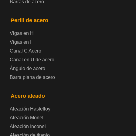
Barras de acero
Placa de acero para puentes
Perfil de acero
Chapa de acero a cuadros
Vigas en H
Chapa de acero prelacada
Vigas en I
Canal C Acero
Placa de acero laminado en frío
Canal en U de acero
Ángulo de acero
Placa de acero para contenedores
Barra plana de acero
Placa de acero eléctrica
Acero aleado
Chapa de acero esmaltada
Aleación Hastelloy
Aleación Monel
Placa de acero para cilindros de gas
Aleación Inconel
Aleación de titanio