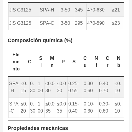
JIS G3125
SPA-H
3-50
345
470-630
≥21
JIS G3125
SPA-C
3-50
295
470-590
≥23
Composición química (%)
Ele
S
M
C
N
C
N
me
C
P
S
i
n
u
i
r
b
nto
SPA
≤0.
0.
1.
≤0.0
≤0.0
0.25-
0.30-
0.40-
≤0.
-H
15
30
00
30
30
0.55
0.60
0.70
10
SPA
≤0.
0.
1.
≤0.0
≤0.0
0.15-
0.10-
0.30-
≤0.
-C
20
30
00
35
35
0.40
0.30
0.60
10
Propiedades mecánicas