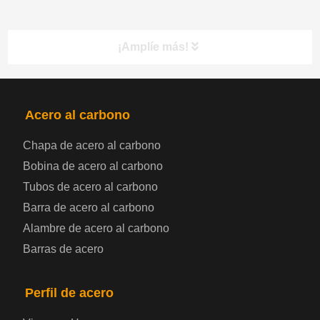
¡Amplíe más!
PRODUCTOS
NAV
Acero al carbono
Chapa de acero al carbono
Bobina de chapa de acero
Bobina de acero al carbono
Tubos de acero al carbono
Chapa de acero para automoción
Barra de acero al carbono
Alambre de acero al carbono
Placa de acero para calderas y recipientes a
Barras de acero
presión
Placa de acero para puentes
Perfil de acero