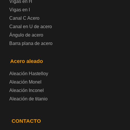
Vigas en H
Chapa de acero a cuadros
Vigas en I
Canal C Acero
Chapa de acero prelacada
Canal en U de acero
Placa de acero laminado en frío
Ángulo de acero
Barra plana de acero
Placa de acero para contenedores
Acero aleado
Placa de acero eléctrica
Aleación Hastelloy
Chapa de acero esmaltada
Aleación Monel
Aleación Inconel
Placa de acero para cilindros de gas
Aleación de titanio
Chapa de acero para herramientas
CONTACTO
Placa de acero estructural de alta resistencia