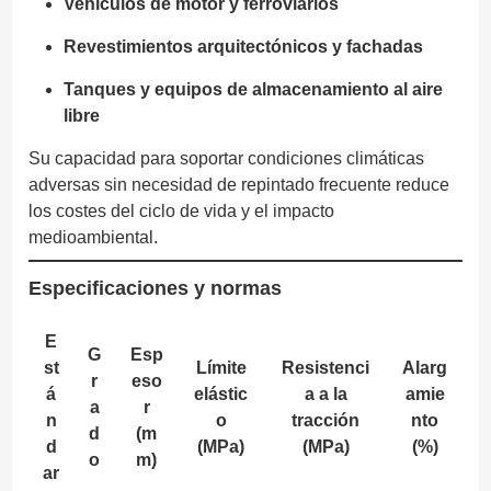
Vehículos de motor y ferroviarios
Revestimientos arquitectónicos y fachadas
Tanques y equipos de almacenamiento al aire
libre
Su capacidad para soportar condiciones climáticas
adversas sin necesidad de repintado frecuente reduce
los costes del ciclo de vida y el impacto
medioambiental.
Especificaciones y normas
E
G
Esp
st
Límite
Resistenci
Alarg
r
eso
á
elástic
a a la
amie
a
r
n
o
tracción
nto
d
(m
d
(MPa)
(MPa)
(%)
o
m)
ar