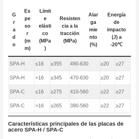
Es
Límit
G
Alar
Energía
pe
e
Resisten
r
ga
de
so
elásti
cia a la
a
mie
impacto
r
co
tracción
d
nto
(J) a
(m
(MPa
(MPa)
o
(%)
-20℃
m)
)
SPA-H
≤16
≥355
490-630
≥20
≥27
SPA-H
>16
≥345
470-630
≥20
≥27
SPA-C
≤16
≥275
410-560
≥22
≥27
SPA-C
>16
≥265
390-560
≥22
≥27
Características principales de las placas de
acero SPA-H / SPA-C