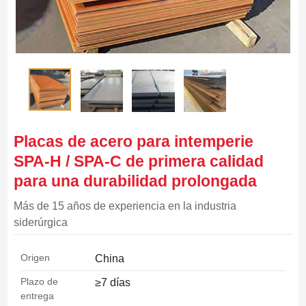
Placas de acero para intemperie
SPA-H / SPA-C de primera calidad
para una durabilidad prolongada
Más de 15 años de experiencia en la industria
siderúrgica
Origen
China
Plazo de
≥7 días
entrega