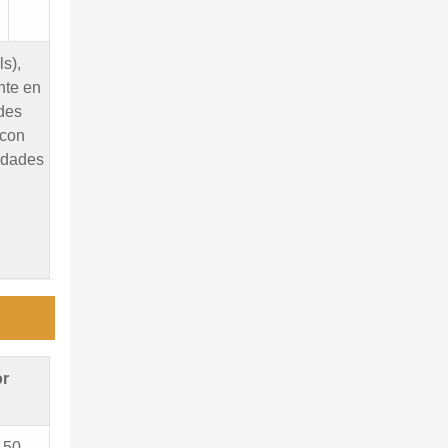
ls),
nte en
ades
 con
edades
or
150