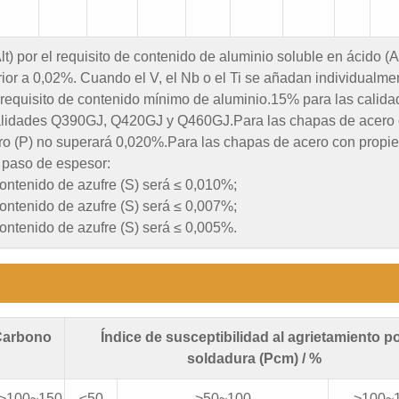
Alt) por el requisito de contenido de aluminio soluble en ácido (A
rior a 0,02%. Cuando el V, el Nb o el Ti se añadan individualme
l requisito de contenido mínimo de aluminio.15% para las calid
alidades Q390GJ, Q420GJ y Q460GJ.Para las chapas de acero
oro (P) no superará 0,020%.Para las chapas de acero con propi
 paso de espesor:
contenido de azufre (S) será ≤ 0,010%;
contenido de azufre (S) será ≤ 0,007%;
contenido de azufre (S) será ≤ 0,005%.
 Carbono
Índice de susceptibilidad al agrietamiento p
soldadura (Pcm) / %
>100~150
≤50
>50~100
>100~