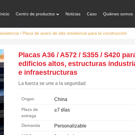
Inicio
Centro de productos
Noticias
Caso
Quiénes somos
resistencia
/ Placa de acero de alta resistencia para la construcción
Placas A36 / A572 / S355 / S420 par
edificios altos, estructuras industri
e infraestructuras
La fuerza se une a la seguridad
Origen
China
Plazo de
≥7 días
entrega
Demanda
Personalizable