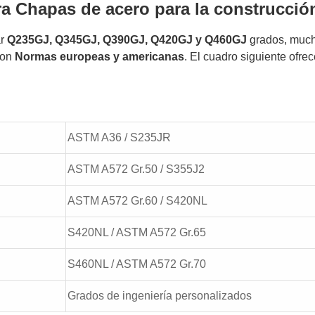
ra
Chapas de acero para la construcció
ar
Q235GJ, Q345GJ, Q390GJ, Q420GJ y Q460GJ
grados, muc
con
Normas europeas y americanas
. El cuadro siguiente ofre
ASTM A36 / S235JR
ASTM A572 Gr.50 / S355J2
ASTM A572 Gr.60 / S420NL
S420NL / ASTM A572 Gr.65
S460NL / ASTM A572 Gr.70
Grados de ingeniería personalizados