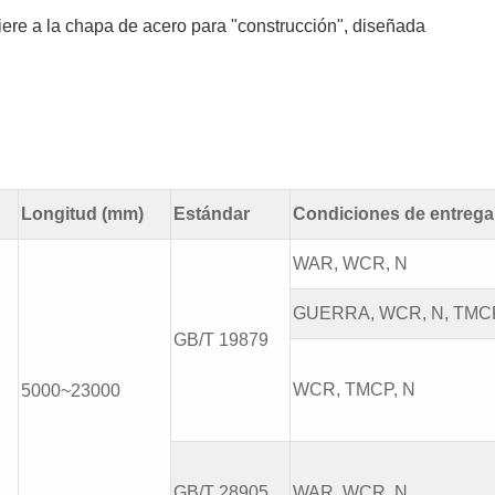
iere a la chapa de acero para "construcción", diseñada
Longitud (mm)
Estándar
Condiciones de entrega
WAR, WCR, N
GUERRA, WCR, N, TMC
GB/T 19879
WCR, TMCP, N
5000~23000
GB/T 28905
WAR, WCR, N