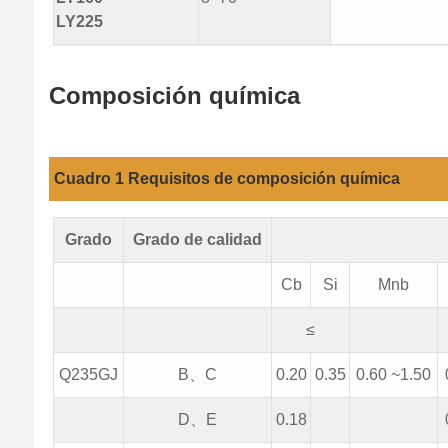
LY225
Composición química
Cuadro 1 Requisitos de composición química
Grado
Grado de calidad
Cb
Si
Mnb
≤
Q235GJ
B、C
0.20
0.35
0.60 ~1.50
D、E
0.18