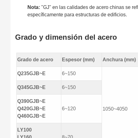
Nota:
"GJ" en las calidades de acero chinas se ref
específicamente para estructuras de edificios.
Grado y dimensión del acero
Grado de acero
Espesor (mm)
Anchura (mm)
Q235GJB~E
6~150
Q345GJB~E
6~150
Q390GJB~E
Q420GJB~E
6~120
1050~4050
Q460GJB~E
LY100
LY160
8~70