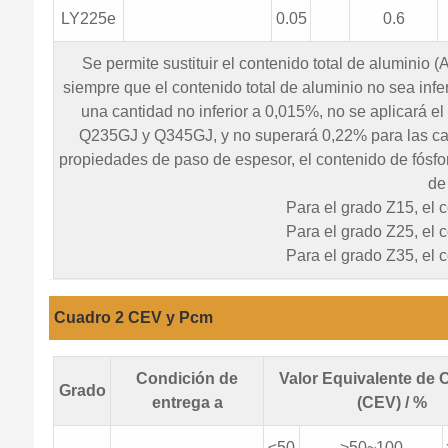
LY225e
0.05
0.6
Se permite sustituir el contenido total de aluminio (
siempre que el contenido total de aluminio no sea infe
una cantidad no inferior a 0,015%, no se aplicará e
Q235GJ y Q345GJ, y no superará 0,22% para las c
propiedades de paso de espesor, el contenido de fósf
de
Para el grado Z15, el 
Para el grado Z25, el 
Para el grado Z35, el 
Cuadro 2 CEV y Pcm
Condición de
Valor Equivalente de
Grado
entrega a
(CEV) / %
≤50
>50~100