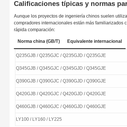
Calificaciones típicas y normas pa
Aunque los proyectos de ingeniería chinos suelen utiliz
compradores internacionales están más familiarizados 
rápida comparación:
Norma china (GB/T)
Equivalente internacional
Q235GJB / Q235GJC / Q235GJD / Q235GJE
Q345GJB / Q345GJC / Q345GJD / Q345GJE
Q390GJB / Q390GJC / Q390GJD / Q390GJE
Q420GJB / Q420GJC / Q420GJD / Q420GJE
Q460GJB / Q460GJC / Q460GJD / Q460GJE
LY100 / LY160 / LY225