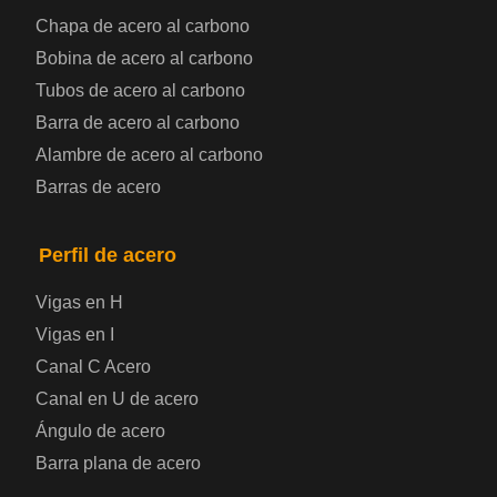
Chapa de acero al carbono
Bobina de chapa de acero
Bobina de acero al carbono
Tubos de acero al carbono
Chapa de acero para automoción
Barra de acero al carbono
Alambre de acero al carbono
Placa de acero para calderas y recipientes a
Barras de acero
presión
Placa de acero para puentes
Perfil de acero
Vigas en H
Chapa de acero a cuadros
Vigas en I
Canal C Acero
Chapa de acero prelacada
Canal en U de acero
Placa de acero laminado en frío
Ángulo de acero
Barra plana de acero
Placa de acero para contenedores