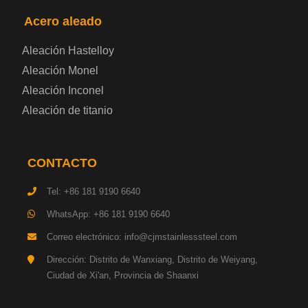
Acero aleado
Placa de acero eléctrica
Aleación Hastelloy
Chapa de acero esmaltada
Aleación Monel
Aleación Inconel
Placa de acero para cilindros de gas
Aleación de titanio
Chapa de acero para herramientas
CONTACTO
Placa de acero estructural de alta resistencia
Tel: +86 181 9190 6640
Chapa de acero resistente a los impactos
WhatsApp: +86 181 9190 6640
Correo electrónico: info@cjmstainlesssteel.com
Chapa de acero estructural para maquinaria
Dirección: Distrito de Wanxiang, Distrito de Weiyang,
Ciudad de Xi'an, Provincia de Shaanxi
Placa de acero para tuberías