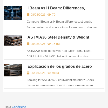
real procurement cost and optimize sourcing
I Beam vs H Beam: Differences,
decisions.
Strength, and Applications
08/03/2026
70
Compare I Beam vs H Beam differences, strength,
flange design, and applications. Learn how to choose
the right structural steel beam for your project.
ASTM A36 Steel Density & Weight
Reference: All Units, Equivalents &
05/08/2026
15451
Plate Specs
ASTM A36 steel density is 7.85 g/cm³ (7850 kg/m³,
0.284 lb/in³, 490 lb/ft³). Full unit conversion chart,
weight calculator & A36 equivalent grades.
Explicación de los grados de acero
ASTM A572: Propiedades mecánicas,
06/08/2026
9453
equivalentes internacionales y guía de
compra
Looking for ASTM A572 equivalent material? Check
Grade 50 equivalents (EN/GB), yield strength chart,
and verified properties to avoid wrong material
selection.
Hola
Conéctese