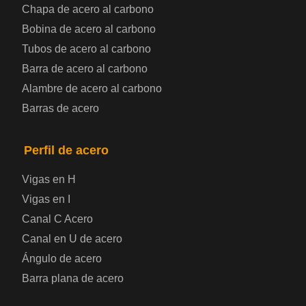
Chapa de acero al carbono
Bobina de chapa de acero
Bobina de acero al carbono
Tubos de acero al carbono
Chapa de acero para automoción
Barra de acero al carbono
Alambre de acero al carbono
Placa de acero para calderas y recipientes a
Barras de acero
presión
Placa de acero para puentes
Perfil de acero
Vigas en H
Chapa de acero a cuadros
Vigas en I
Canal C Acero
Chapa de acero prelacada
Canal en U de acero
Placa de acero laminado en frío
Ángulo de acero
Barra plana de acero
Placa de acero para contenedores