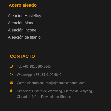
Acero aleado
Placa de acero eléctrica
Aleación Hastelloy
Chapa de acero esmaltada
Aleación Monel
Aleación Inconel
Placa de acero para cilindros de gas
Aleación de titanio
Chapa de acero para herramientas
CONTACTO
Placa de acero estructural de alta resistencia
Tel: +86 181 9190 6640
Chapa de acero resistente a los impactos
WhatsApp: +86 181 9190 6640
Correo electrónico: info@cjmstainlesssteel.com
Chapa de acero estructural para maquinaria
Dirección: Distrito de Wanxiang, Distrito de Weiyang,
Ciudad de Xi'an, Provincia de Shaanxi
Placa de acero para tuberías
Chapa de acero para construcción naval