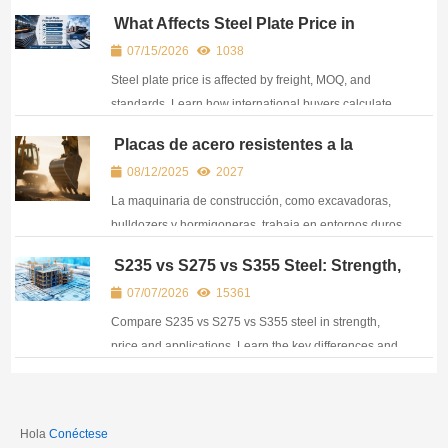
Easy-to-use reference for engineers, fabricators, and
What Affects Steel Plate Price in
steel buyers.
International Trade? (Freight, MOQ &
07/15/2026
1038
Standards)
Steel plate price is affected by freight, MOQ, and
standards. Learn how international buyers calculate
real procurement cost and optimize sourcing
Placas de acero resistentes a la
decisions.
abrasión para maquinaria de
08/12/2025
2027
construcción: Calidades, vida útil y
análisis de costes
La maquinaria de construcción, como excavadoras,
bulldozers y hormigoneras, trabaja en entornos duros
en los que las superficies están expuestas a un
S235 vs S275 vs S355 Steel: Strength,
desgaste y un impacto constantes. Una de las formas
Price & How to Choose
07/07/2026
15361
más eficaces de prolongar la vida útil de estas
máquinas es u...
Compare S235 vs S275 vs S355 steel in strength,
price and applications. Learn the key differences and
choose the right steel grade for your project.
Hola
Conéctese