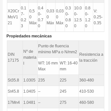
0.1
0.4
0.3
10.0
0.8
X20Cr
0,5
0,03
0,03
V:
7-
0-
0-
0-
0-
MoV1
0
0
0
0.25-
0.2
0.7
0.8
12.5
1.2
21
Máx
Máx
Máx
0.35
3
0
0
0
0
Propiedades mecánicas
Punto de fluencia
Nº de
mínimo MPa o N/mm2
DIN
Resistencia a
materia
17175
la tracción
WT: 16 mm
WT: 16-40
l
Max
mm
St35.8
1.0305
235
225
360-480
St45.8
1.0405
–
245
410-530
17Mn4
1.0481
–
275
460-580