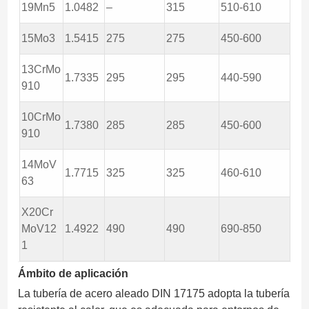
19Mn5
1.0482
–
315
510-610
15Mo3
1.5415
275
275
450-600
13CrMo
1.7335
295
295
440-590
910
10CrMo
1.7380
285
285
450-600
910
14MoV
1.7715
325
325
460-610
63
X20Cr
MoV12
1.4922
490
490
690-850
1
Ámbito de aplicación
La tubería de acero aleado DIN 17175 adopta la tubería