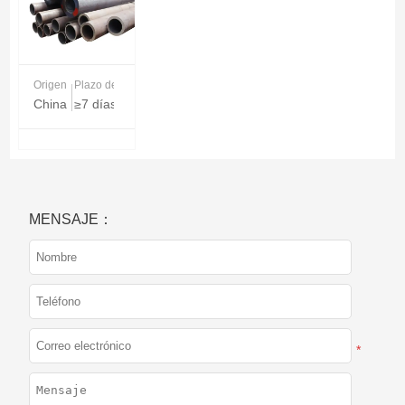
Origen
Plazo de entrega
China
≥7 días
MENSAJE：
*