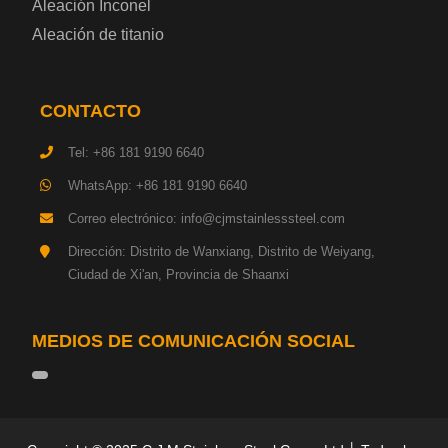
Aleación Inconel
Placa de acero para cilindros de gas
Aleación de titanio
Chapa de acero para herramientas
CONTACTO
Placa de acero estructural de alta resistencia
Tel: +86 181 9190 6640
Chapa de acero resistente a los impactos
WhatsApp: +86 181 9190 6640
Correo electrónico: info@cjmstainlesssteel.com
Chapa de acero estructural para maquinaria
Dirección: Distrito de Wanxiang, Distrito de Weiyang,
Ciudad de Xi'an, Provincia de Shaanxi
Placa de acero para tuberías
Chapa de acero para construcción naval
MEDIOS DE COMUNICACIÓN SOCIAL
Placa de acero para torre de transmisión
Acero base hojalata