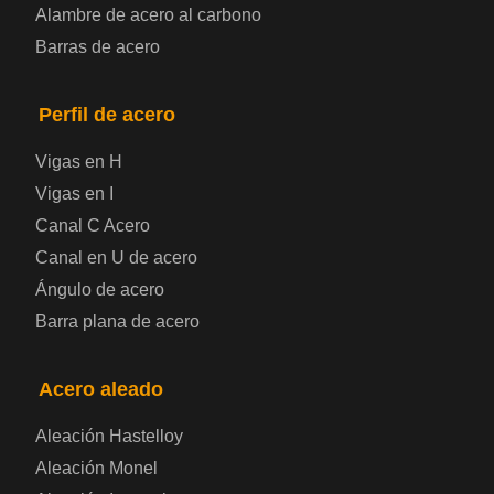
Alambre de acero al carbono
Placa de acero para calderas y recipientes a
Barras de acero
presión
Placa de acero para puentes
Perfil de acero
Vigas en H
Chapa de acero a cuadros
Vigas en I
Canal C Acero
Chapa de acero prelacada
Canal en U de acero
Placa de acero laminado en frío
Ángulo de acero
Barra plana de acero
Placa de acero para contenedores
Acero aleado
Placa de acero eléctrica
Aleación Hastelloy
Chapa de acero esmaltada
Aleación Monel