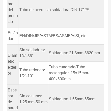
bre
del
Tubo de acero sin soldadura DIN 17175
produ
cto
Están
EN/DIN/JIS/ASTM/BS/ASME/AISI, etc.
dar
Sin soldadura:
Soldadura: 21,3mm-3620mm
Diám
1/4″-36″.
etro
Tubo cuadrado/Tubo
exteri
Tubo redondo:
rectangular: 15x15mm-
or
1/2″-10″
400x600mm
Espe
sor
Sin costuras:
Soldadura: 1,65mm-65mm
de
1,25 mm-50 mm
pared