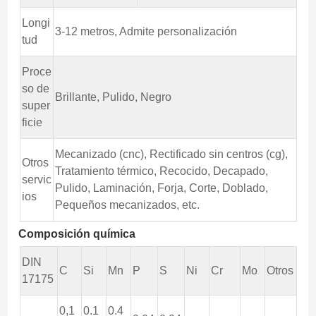
Longi
3-12 metros, Admite personalización
tud
Proce
so de
Brillante, Pulido, Negro
super
ficie
Mecanizado (cnc), Rectificado sin centros (cg),
Otros
Tratamiento térmico, Recocido, Decapado,
servic
Pulido, Laminación, Forja, Corte, Doblado,
ios
Pequeños mecanizados, etc.
Composición química
DIN
C
Si
Mn
P
S
Ni
Cr
Mo
Otros
17175
0,1
0.1
0.4