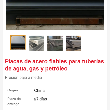
Placas de acero fiables para tuberías
de agua, gas y petróleo
Presión baja a media
Origen
China
Plazo de
≥7 días
entrega