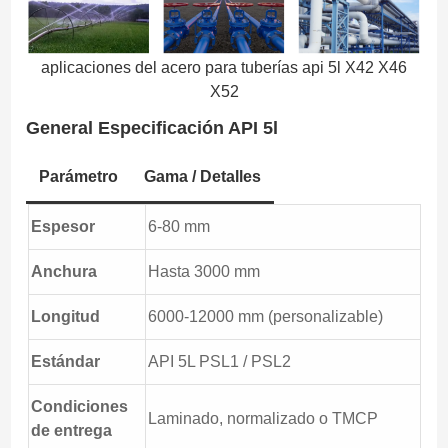
aplicaciones del acero para tuberías api 5l X42 X46
X52
General
Especificación API 5l
Parámetro
Gama / Detalles
Espesor
6-80 mm
Anchura
Hasta 3000 mm
Longitud
6000-12000 mm (personalizable)
Estándar
API 5L PSL1 / PSL2
Condiciones
Laminado, normalizado o TMCP
de entrega