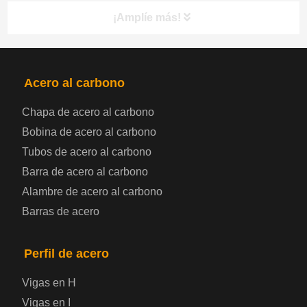
¡Amplíe más!
PRODUCTOS
NAV
Acero al carbono
Chapa de acero al carbono
Bobina de chapa de acero
Bobina de acero al carbono
Tubos de acero al carbono
Chapa de acero para automoción
Barra de acero al carbono
Alambre de acero al carbono
Placa de acero para calderas y recipientes a
Barras de acero
presión
Placa de acero para puentes
Perfil de acero
Vigas en H
Chapa de acero a cuadros
Vigas en I