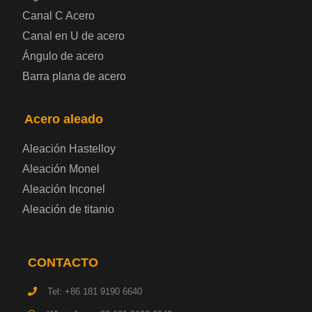
Canal C Acero
Chapa de acero prelacada
Canal en U de acero
Placa de acero laminado en frío
Ángulo de acero
Barra plana de acero
Placa de acero para contenedores
Acero aleado
Placa de acero eléctrica
Aleación Hastelloy
Chapa de acero esmaltada
Aleación Monel
Aleación Inconel
Placa de acero para cilindros de gas
Aleación de titanio
Chapa de acero para herramientas
CONTACTO
Placa de acero estructural de alta resistencia
Tel: +86 181 9190 6640
Chapa de acero resistente a los impactos