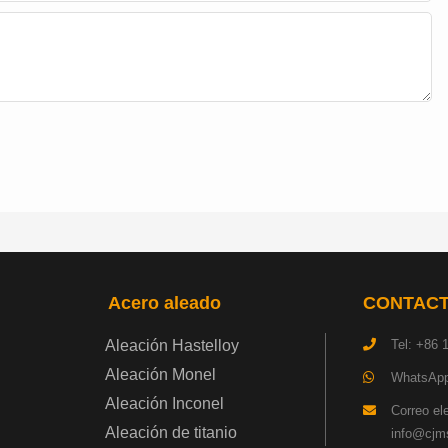
Acero aleado
CONTAC
Aleación Hastelloy
Tel: +86 
Aleación Monel
WhatsApp
Aleación Inconel
Correo el
Aleación de titanio
info@cjms