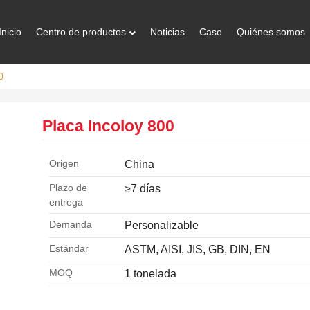
Inicio
Centro de productos
Noticias
Caso
Quiénes somos
0
Placa Incoloy 800
Origen
China
Plazo de
≥7 días
entrega
Demanda
Personalizable
Estándar
ASTM, AISI, JIS, GB, DIN, EN
MOQ
1 tonelada