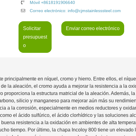
Móvil +8618191906640
Correo electrónico: info@cjmstainlesssteel.com
Solicitar
Enviar correo electrónico
presupuest
o
principalmente en níquel, cromo y hierro. Entre ellos, el níquel
 de la aleación, el cromo ayuda a mejorar la resistencia a la oxi
rro proporciona la estructura matricial de la aleación. Además, la
arbono, silicio y manganeso para mejorar aún más su rendimien
cia a la corrosión, especialmente en medios reductores y oxida
mo el ácido sulfúrico, el ácido clorhídrico y las soluciones al
 buena resistencia a la oxidación en ambientes de alta tempera
ho tiempo. Por último, la chapa Incoloy 800 tiene un elevado l