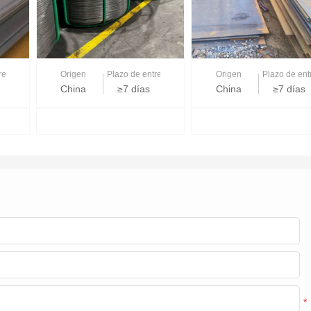
trega
Origen
Plazo de entrega
Origen
Plazo de ent
China
≥7 días
China
≥7 días
*