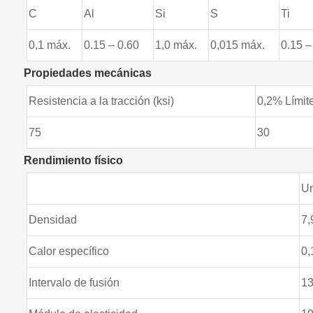
C
Al
Si
S
Ti
0,1 máx.
0.15 – 0.60
1,0 máx.
0,015 máx.
0.15 –
Propiedades mecánicas
Resistencia a la tracción (ksi)
0,2% Límite
75
30
Rendimiento físico
U
Densidad
7,
Calor específico
0,
Intervalo de fusión
1