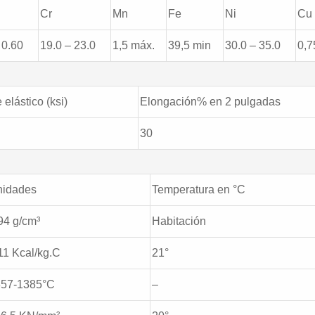
Cr
Mn
Fe
Ni
Cu
 0.60
19.0 – 23.0
1,5 máx.
39,5 min
30.0 – 35.0
0,7
 elástico (ksi)
Elongación% en 2 pulgadas
30
nidades
Temperatura en °C
94 g/cm³
Habitación
11 Kcal/kg.C
21°
357-1385°C
–