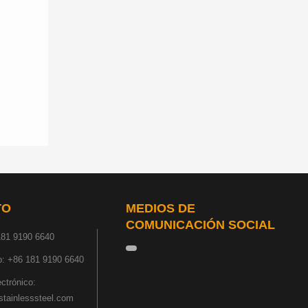
TO
MEDIOS DE
COMUNICACIÓN SOCIAL
181 9190 6640
: +86 181 9190 6640
ectrónico:
tainlesssteel.com