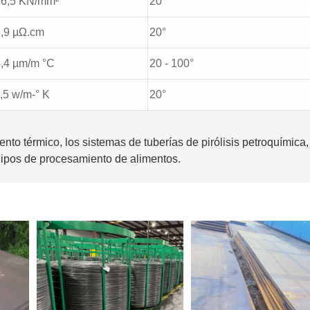
96,5 KN/mm²
20°
,9 µΩ.cm
20°
,4 µm/m °C
20 - 100°
,5 w/m-° K
20°
o térmico, los sistemas de tuberías de pirólisis petroquímica,
uipos de procesamiento de alimentos.