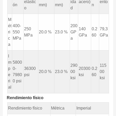
elástic
ida
acero)
ento
ón
mm)
mm)
n
o
d
M
ét
400-
200
250
140
0.2
79,3
ri
550
20.0 %
23.0 %
GP
MPa
GPa
60
GPa
c
MPa
a
a
I
m
5800
290
115
p
0-
36300
20300
0.2
20.0 %
23.0 %
00
00
e
7980
psi
ksi
60
ksi
ksi
ri
0 psi
al
Rendimiento físico
Rendimiento físico
Métrica
Imperial