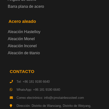
Barra plana de acero
Placa de acero para contenedores
Acero aleado
Placa de acero eléctrica
Aleación Hastelloy
Chapa de acero esmaltada
Aleación Monel
Aleación Inconel
Placa de acero para cilindros de gas
Aleación de titanio
Chapa de acero para herramientas
CONTACTO
Placa de acero estructural de alta resistencia
Tel: +86 181 9190 6640
Chapa de acero resistente a los impactos
WhatsApp: +86 181 9190 6640
Correo electrónico: info@cjmstainlesssteel.com
Chapa de acero estructural para maquinaria
Dirección: Distrito de Wanxiang, Distrito de Weiyang,