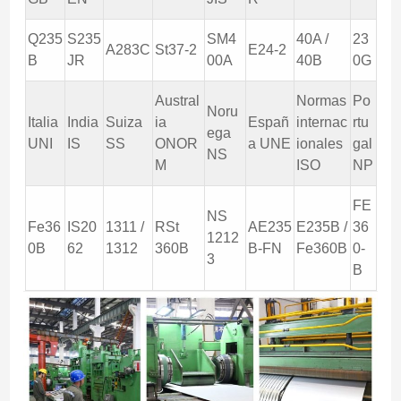
Q235
S235
SM4
40A /
23
A283C
St37-2
E24-2
B
JR
00A
40B
0G
Austral
Normas
Po
Noru
Italia
India
Suiza
ia
Españ
internac
rtu
ega
UNI
IS
SS
ONOR
a UNE
ionales
gal
NS
M
ISO
NP
FE
NS
Fe36
IS20
1311 /
RSt
AE235
E235B /
36
1212
0B
62
1312
360B
B-FN
Fe360B
0-
3
B