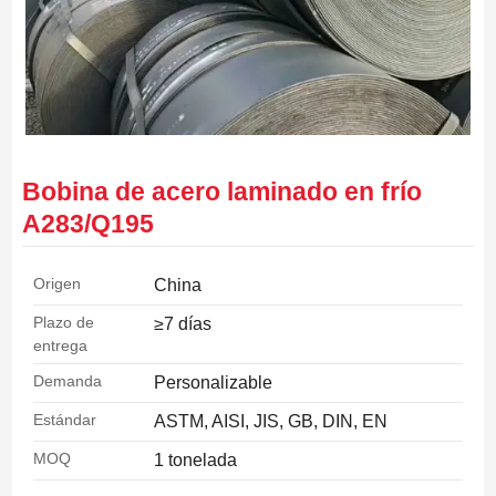
Bobina de acero laminado en frío
A283/Q195
Origen
China
Plazo de
≥7 días
entrega
Demanda
Personalizable
Estándar
ASTM, AISI, JIS, GB, DIN, EN
MOQ
1 tonelada