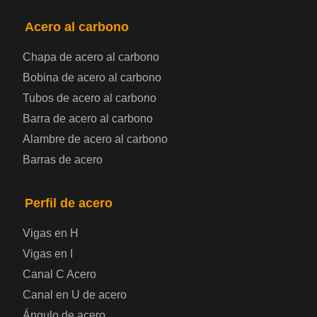
PRODUCTOS
NAV
Acero al carbono
Chapa de acero al carbono
Bobina de chapa de acero
Bobina de acero al carbono
Tubos de acero al carbono
Chapa de acero para automoción
Barra de acero al carbono
Alambre de acero al carbono
Placa de acero para calderas y recipientes a
Barras de acero
presión
Placa de acero para puentes
Perfil de acero
Vigas en H
Chapa de acero a cuadros
Vigas en I
Canal C Acero
Chapa de acero prelacada
Canal en U de acero
Placa de acero laminado en frío
Ángulo de acero