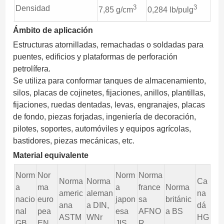
3
3
Densidad
7,85 g/cm
0,284 lb/pulg
Ámbito de aplicación
Estructuras atornilladas, remachadas o soldadas para
puentes, edificios y plataformas de perforación
petrolífera.
Se utiliza para conformar tanques de almacenamiento,
silos, placas de cojinetes, fijaciones, anillos, plantillas,
fijaciones, ruedas dentadas, levas, engranajes, placas
de fondo, piezas forjadas, ingeniería de decoración,
pilotes, soportes, automóviles y equipos agrícolas,
bastidores, piezas mecánicas, etc.
Material equivalente
Norm
Nor
Norm
Norma
Norma
Norma
Ca
a
ma
a
france
Norma
americ
aleman
na
nacio
euro
japon
sa
británic
ana
a DIN,
dá
nal
pea
esa
AFNO
a BS
ASTM
WNr
HG
GB
EN
JIS
R