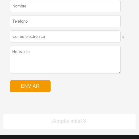
*
¡Amplíe más!