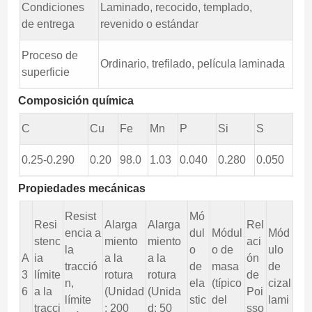
Condiciones
Laminado, recocido, templado,
de entrega
revenido o estándar
Proceso de
Ordinario, trefilado, película laminada
superficie
Composición química
C
Cu
Fe
Mn
P
Si
S
0.25-0.290
0.20
98.0
1.03
0.040
0.280
0.050
Propiedades mecánicas
Resist
Mó
Resi
Alarga
Alarga
Rel
encia a
dul
Módul
Mód
stenc
miento
miento
aci
la
o
o de
ulo
A
ia
a la
a la
ón
tracció
de
masa
de
3
límite
rotura
rotura
de
n,
ela
(típico
cizal
6
a la
(Unidad
(Unida
Poi
límite
stic
del
lami
tracci
: 200
d: 50
sso