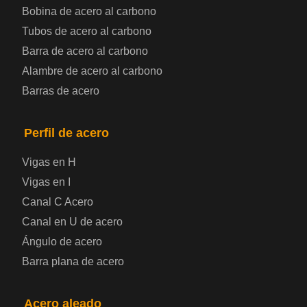
Bobina de chapa de acero
Bobina de acero al carbono
Tubos de acero al carbono
Chapa de acero para automoción
Barra de acero al carbono
Alambre de acero al carbono
Placa de acero para calderas y recipientes a
Barras de acero
presión
Placa de acero para puentes
Perfil de acero
Vigas en H
Chapa de acero a cuadros
Vigas en I
Canal C Acero
Chapa de acero prelacada
Canal en U de acero
Placa de acero laminado en frío
Ángulo de acero
Barra plana de acero
Placa de acero para contenedores
Acero aleado