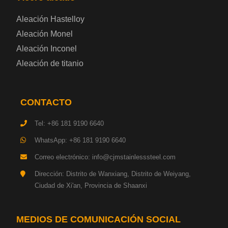
Placa de acero eléctrica
Aleación Hastelloy
Chapa de acero esmaltada
Aleación Monel
Aleación Inconel
Placa de acero para cilindros de gas
Aleación de titanio
Chapa de acero para herramientas
CONTACTO
Placa de acero estructural de alta resistencia
Tel: +86 181 9190 6640
Chapa de acero resistente a los impactos
WhatsApp: +86 181 9190 6640
Correo electrónico: info@cjmstainlesssteel.com
Chapa de acero estructural para maquinaria
Dirección: Distrito de Wanxiang, Distrito de Weiyang,
Ciudad de Xi'an, Provincia de Shaanxi
Placa de acero para tuberías
Chapa de acero para construcción naval
MEDIOS DE COMUNICACIÓN SOCIAL