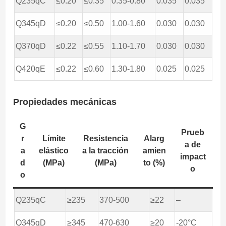
Q235qC
≤0.20
≤0.35
0.35-0.80
0.035
0.035
Q345qD
≤0.20
≤0.50
1.00-1.60
0.030
0.030
Q370qD
≤0.22
≤0.55
1.10-1.70
0.030
0.030
Q420qE
≤0.22
≤0.60
1.30-1.80
0.025
0.025
Propiedades mecánicas
G
Prueb
r
Límite
Resistencia
Alarg
a de
a
elástico
a la tracción
amien
impact
d
(MPa)
(MPa)
to (%)
o
o
Q235qC
≥235
370-500
≥22
–
Q345qD
≥345
470-630
≥20
-20°C