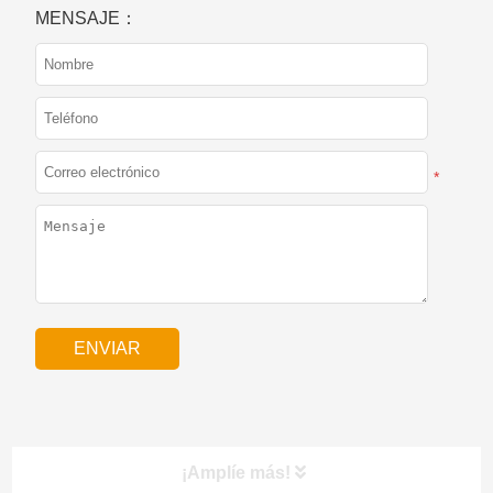
MENSAJE：
*
¡Amplíe más!