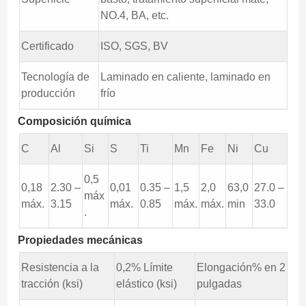
NO.4, BA, etc.
Certificado
ISO, SGS, BV
Tecnología de
Laminado en caliente, laminado en
producción
frío
Composición química
C
Al
Si
S
Ti
Mn
Fe
Ni
Cu
0,5
0,18
2.30 –
0,01
0.35 –
1,5
2,0
63,0
27.0 –
máx
máx.
3.15
máx.
0.85
máx.
máx.
min
33.0
.
Propiedades mecánicas
Resistencia a la
0,2% Límite
Elongación% en 2
tracción (ksi)
elástico (ksi)
pulgadas