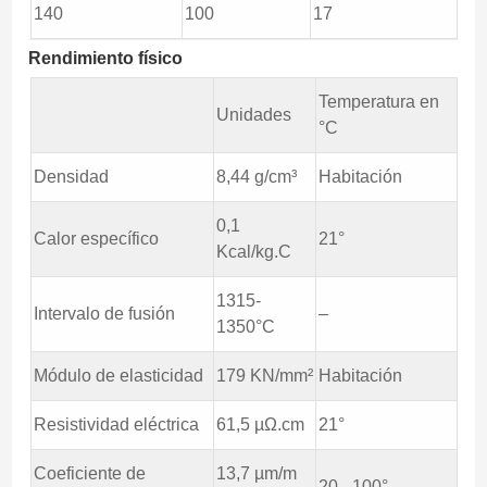
140
100
17
Rendimiento físico
Temperatura en
Unidades
°C
Densidad
8,44 g/cm³
Habitación
0,1
Calor específico
21°
Kcal/kg.C
1315-
Intervalo de fusión
–
1350°C
Módulo de elasticidad
179 KN/mm²
Habitación
Resistividad eléctrica
61,5 µΩ.cm
21°
Coeficiente de
13,7 µm/m
20 - 100°