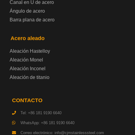
Canal en U de acero
Placa de acero laminado en frío
Ángulo de acero
Barra plana de acero
Placa de acero para contenedores
Acero aleado
Placa de acero eléctrica
Aleación Hastelloy
Chapa de acero esmaltada
Aleación Monel
Aleación Inconel
Placa de acero para cilindros de gas
Aleación de titanio
Chapa de acero para herramientas
CONTACTO
Placa de acero estructural de alta resistencia
Tel: +86 181 9190 6640
Chapa de acero resistente a los impactos
WhatsApp: +86 181 9190 6640
Correo electrónico: info@cjmstainlesssteel.com
Chapa de acero estructural para maquinaria