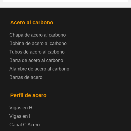
PRODUCTOS
NAV
Acero al carbono
Chapa de acero al carbono
Bobina de chapa de acero
Bobina de acero al carbono
Tubos de acero al carbono
Chapa de acero para automoción
Barra de acero al carbono
Alambre de acero al carbono
Placa de acero para calderas y recipientes a
Barras de acero
presión
Placa de acero para puentes
Perfil de acero
Vigas en H
Chapa de acero a cuadros
Vigas en I
Canal C Acero
Chapa de acero prelacada