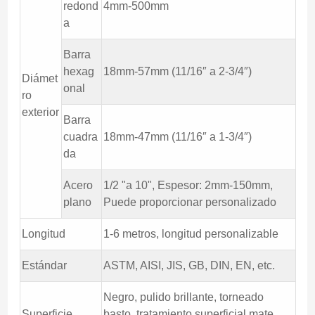
redond
4mm-500mm
a
Barra
hexag
18mm-57mm (11/16″ a 2-3/4″)
Diámet
onal
ro
exterior
Barra
cuadra
18mm-47mm (11/16″ a 1-3/4″)
da
Acero
1/2 "a 10", Espesor: 2mm-150mm,
plano
Puede proporcionar personalizado
Longitud
1-6 metros, longitud personalizable
Estándar
ASTM, AISI, JIS, GB, DIN, EN, etc.
Negro, pulido brillante, torneado
Superficie
basto, tratamiento superficial mate,