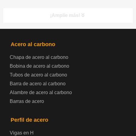
¡Amplíe más!
PRODUCTOS
NAV
Acero al carbono
Chapa de acero al carbono
Bobina de chapa de acero
Bobina de acero al carbono
Tubos de acero al carbono
Chapa de acero para automoción
Barra de acero al carbono
Alambre de acero al carbono
Placa de acero para calderas y recipientes a
Barras de acero
presión
Placa de acero para puentes
Perfil de acero
Vigas en H
Chapa de acero a cuadros