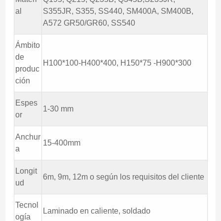
al
S355JR, S355, SS440, SM400A, SM400B,
A572 GR50/GR60, SS540
Ámbito
de
H100*100-H400*400, H150*75 -H900*300
produc
ción
Espes
1-30 mm
or
Anchur
15-400mm
a
Longit
6m, 9m, 12m o según los requisitos del cliente
ud
Tecnol
Laminado en caliente, soldado
ogía