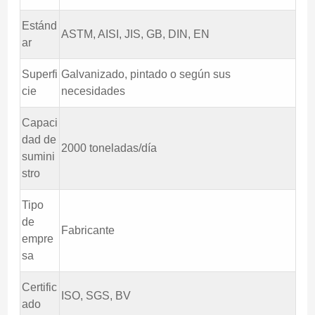
Estánd
ASTM, AISI, JIS, GB, DIN, EN
ar
Superfi
Galvanizado, pintado o según sus
cie
necesidades
Capaci
dad de
2000 toneladas/día
sumini
stro
Tipo
de
Fabricante
empre
sa
Certific
ISO, SGS, BV
ado