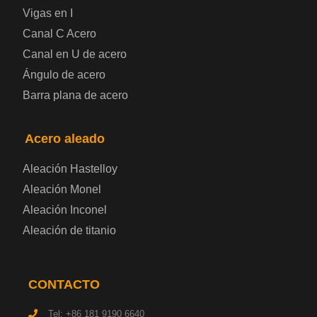
Vigas en I
Canal C Acero
Chapa de acero prelacada
Canal en U de acero
Placa de acero laminado en frío
Ángulo de acero
Barra plana de acero
Placa de acero para contenedores
Acero aleado
Placa de acero eléctrica
Aleación Hastelloy
Chapa de acero esmaltada
Aleación Monel
Aleación Inconel
Placa de acero para cilindros de gas
Aleación de titanio
Chapa de acero para herramientas
CONTACTO
Placa de acero estructural de alta resistencia
Tel: +86 181 9190 6640