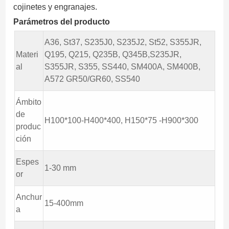
cojinetes y engranajes.
Parámetros del producto
A36, St37, S235J0, S235J2, St52, S355JR,
Materi
Q195, Q215, Q235B, Q345B,S235JR,
al
S355JR, S355, SS440, SM400A, SM400B,
A572 GR50/GR60, SS540
Ámbito
de
H100*100-H400*400, H150*75 -H900*300
produc
ción
Espes
1-30 mm
or
Anchur
15-400mm
a