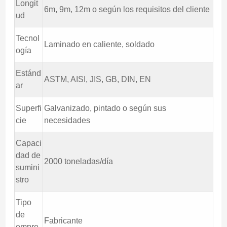
Longit
6m, 9m, 12m o según los requisitos del cliente
ud
Tecnol
Laminado en caliente, soldado
ogía
Estánd
ASTM, AISI, JIS, GB, DIN, EN
ar
Superfi
Galvanizado, pintado o según sus
cie
necesidades
Capaci
dad de
2000 toneladas/día
sumini
stro
Tipo
de
Fabricante
empre