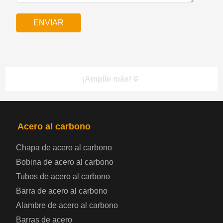
¡Amplíe más!
PRODUCTOS
NAV
Acero al carbono
Chapa de acero al carbono
Bobina de chapa de acero
Bobina de acero al carbono
Tubos de acero al carbono
Chapa de acero para automoción
Barra de acero al carbono
Alambre de acero al carbono
Placa de acero para calderas y recipientes a
Barras de acero
presión