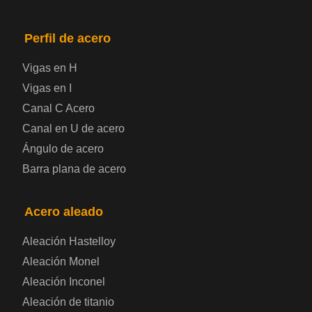
Placa de acero para puentes
Perfil de acero
Vigas en H
Chapa de acero a cuadros
Vigas en I
Canal C Acero
Chapa de acero prelacada
Canal en U de acero
Placa de acero laminado en frío
Ángulo de acero
Barra plana de acero
Placa de acero para contenedores
Acero aleado
Placa de acero eléctrica
Aleación Hastelloy
Chapa de acero esmaltada
Aleación Monel
Aleación Inconel
Placa de acero para cilindros de gas
Aleación de titanio