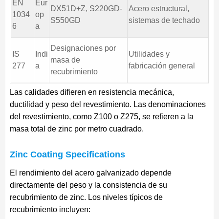
EN
Eur
DX51D+Z, S220GD-
Acero estructural,
1034
op
S550GD
sistemas de techado
6
a
Designaciones por
IS
Indi
Utilidades y
masa de
277
a
fabricación general
recubrimiento
Las calidades difieren en resistencia mecánica,
ductilidad y peso del revestimiento. Las denominaciones
del revestimiento, como Z100 o Z275, se refieren a la
masa total de zinc por metro cuadrado.
Zinc Coating Specifications
El rendimiento del acero galvanizado depende
directamente del peso y la consistencia de su
recubrimiento de zinc. Los niveles típicos de
recubrimiento incluyen: