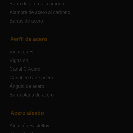
Barra de acero al carbono
Alambre de acero al carbono
Placa de acero para calderas y recipientes a
Barras de acero
presión
Placa de acero para puentes
Perfil de acero
Vigas en H
Chapa de acero a cuadros
Vigas en I
Canal C Acero
Chapa de acero prelacada
Canal en U de acero
Placa de acero laminado en frío
Ángulo de acero
Barra plana de acero
Placa de acero para contenedores
Acero aleado
Placa de acero eléctrica
Aleación Hastelloy
Chapa de acero esmaltada