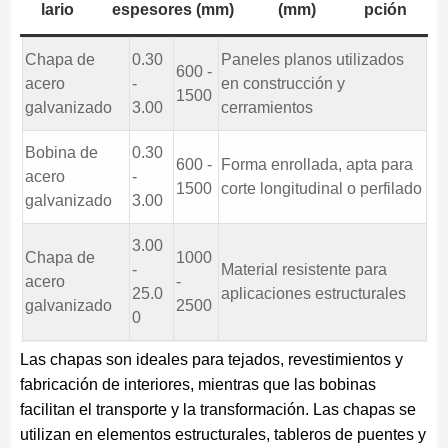
lario
espesores (mm)
(mm)
pción
Chapa de
0.30
Paneles planos utilizados
600 -
acero
-
en construcción y
1500
galvanizado
3.00
cerramientos
Bobina de
0.30
600 -
Forma enrollada, apta para
acero
-
1500
corte longitudinal o perfilado
galvanizado
3.00
3.00
Chapa de
1000
-
Material resistente para
acero
-
25.0
aplicaciones estructurales
galvanizado
2500
0
Las chapas son ideales para tejados, revestimientos y
fabricación de interiores, mientras que las bobinas
facilitan el transporte y la transformación. Las chapas se
utilizan en elementos estructurales, tableros de puentes y