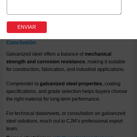
CJM mantiene asociaciones a largo plazo con
fabricantes, comerciantes y contratistas de proyectos de
Asia, Oriente Medio, África, Europa y América.
Conclusión
Galvanized steel offers a balance of
mechanical
strength and corrosion resistance
, making it suitable
for construction, fabrication, and industrial applications.
Comprender la
galvanized steel properties
, coating
specifications, and grade selection helps buyers choose
the right material for long-term performance.
For technical datasheets, or consultation on galvanized
steel solutions, reach out to CJM’s professional export
team.