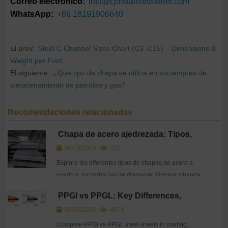
Correo electrónico:
info@cjmstainlesssteel.com
WhatsApp:
+86 18191906640
El prev:
Steel C Channel Sizes Chart (C3–C15) – Dimensions &
Weight per Foot
El siguiente:
¿Qué tipo de chapa se utiliza en los tanques de
almacenamiento de petróleo y gas?
Recomendaciones relacionadas
Chapa de acero ajedrezada: Tipos,
aplicaciones y consideraciones para
06/13/2025
222
la exportación
Explore los diferentes tipos de chapas de acero a
cuadros, incluidas las de diamante, lágrima y banda
de rodadura. Conozca sus usos, normas de
PPGI vs PPGL: Key Differences,
exportación y consejos de CJM sobre
Comparison & How to Choose
03/20/2026
4878
aprovisionamiento global.
Compare PPGI vs PPGL steel sheets in coating,