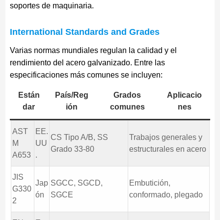
soportes de maquinaria.
International Standards and Grades
Varias normas mundiales regulan la calidad y el
rendimiento del acero galvanizado. Entre las
especificaciones más comunes se incluyen:
Están
País/Reg
Grados
Aplicacio
dar
ión
comunes
nes
AST
EE.
CS Tipo A/B, SS
Trabajos generales y
M
UU
Grado 33-80
estructurales en acero
A653
.
JIS
Jap
SGCC, SGCD,
Embutición,
G330
ón
SGCE
conformado, plegado
2