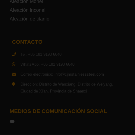
Aleación Monel
Aleación Inconel
Placa de acero para cilindros de gas
Aleación de titanio
Chapa de acero para herramientas
CONTACTO
Placa de acero estructural de alta resistencia
Tel: +86 181 9190 6640
Chapa de acero resistente a los impactos
WhatsApp: +86 181 9190 6640
Correo electrónico: info@cjmstainlesssteel.com
Chapa de acero estructural para maquinaria
Dirección: Distrito de Wanxiang, Distrito de Weiyang,
Ciudad de Xi'an, Provincia de Shaanxi
Placa de acero para tuberías
Chapa de acero para construcción naval
MEDIOS DE COMUNICACIÓN SOCIAL
Placa de acero para torre de transmisión