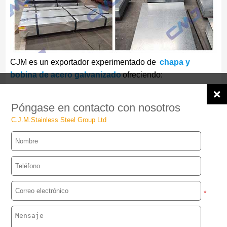
CJM es un exportador experimentado de
chapa y
bobina de acero galvanizado
ofreciendo:
Gama completa:
0,3-3,0 mm de grosor
,
600-1500
mm de ancho
Póngase en contacto con nosotros
C.J.M.Stainless Steel Group Ltd
Opciones de recubrimiento de zinc de
Z40 a Z275
Cumplimiento de
ASTM, EN, JIS
normas
Soporte para corte a medida, corte longitudinal y
recorte de bordes
Rápido plazo de producción:
7-15 días
*
Entrega mundial con documentación completa de
exportación