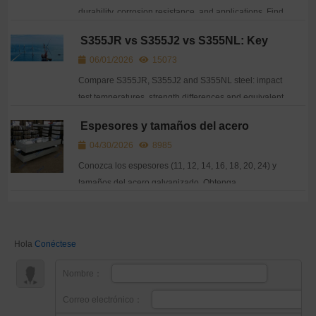
durability, corrosion resistance, and applications. Find
the key differences and choose wisely for your
S355JR vs S355J2 vs S355NL: Key
project.
Differences, Impact Test & Equivalent
06/01/2026
15073
Materials
Compare S355JR, S355J2 and S355NL steel: impact
test temperatures, strength differences and equivalent
grades. Practical guide for engineers and buyers.
Espesores y tamaños del acero
galvanizado: Una guía completa
04/30/2026
8985
Conozca los espesores (11, 12, 14, 16, 18, 20, 24) y
tamaños del acero galvanizado. Obtenga
asesoramiento experto para elegir la chapa de acero
adecuada para su proyecto.
Hola
Conéctese
Nombre：
Correo electrónico：