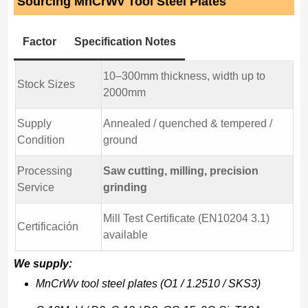
Sourcing MnCrWv Tool Steel Plates
Factor
Specification Notes
10–300mm thickness, width up to
Stock Sizes
2000mm
Supply
Annealed / quenched & tempered /
Condition
ground
Processing
Saw cutting, milling, precision
Service
grinding
Mill Test Certificate (EN10204 3.1)
Certificación
available
We supply:
MnCrWv tool steel plates (O1 / 1.2510 / SKS3)