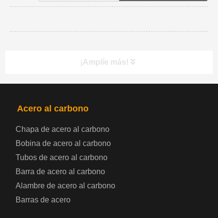
¡Amplíe más!
PRODUCTOS
NAV
Acero al carbono
Chapa de acero al carbono
Bobina de chapa de acero
Bobina de acero al carbono
Tubos de acero al carbono
Chapa de acero para automoción
Barra de acero al carbono
Alambre de acero al carbono
Placa de acero para calderas y recipientes a
Barras de acero
presión