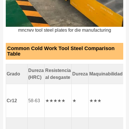
mncrwv tool steel plates for die manufacturing
Common Cold Work Tool Steel Comparison
Table
Dureza
Resistencia
Grado
Dureza
Maquinabilidad
Us
(HRC)
al desgaste
Ma
co
Cr12
58-63
★★★★★
★
★★★
cu
co
Ma