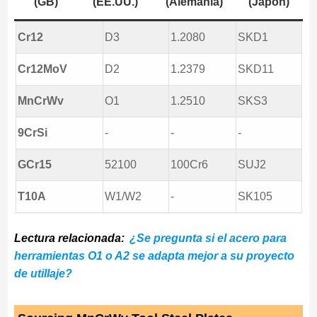
(GB)
(EE.UU.)
(Alemania)
(Japón)
Cr12
D3
1.2080
SKD1
Cr12MoV
D2
1.2379
SKD11
MnCrWv
O1
1.2510
SKS3
9CrSi
-
-
-
GCr15
52100
100Cr6
SUJ2
T10A
W1/W2
-
SK105
Lectura relacionada:
¿Se pregunta si el acero para
herramientas O1 o A2 se adapta mejor a su proyecto
de utillaje?