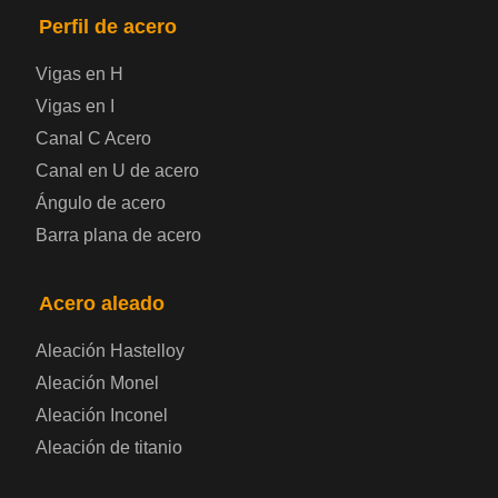
Placa de acero para puentes
Perfil de acero
Vigas en H
Chapa de acero a cuadros
Vigas en I
Canal C Acero
Chapa de acero prelacada
Canal en U de acero
Placa de acero laminado en frío
Ángulo de acero
Barra plana de acero
Placa de acero para contenedores
Acero aleado
Placa de acero eléctrica
Aleación Hastelloy
Chapa de acero esmaltada
Aleación Monel
Aleación Inconel
Placa de acero para cilindros de gas
Aleación de titanio
Chapa de acero para herramientas