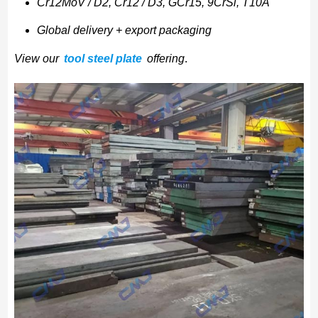
Cr12MoV / D2, Cr12 / D3, GCr15, 9CrSi, T10A
Global delivery + export packaging
View our
tool steel plate
offering
.