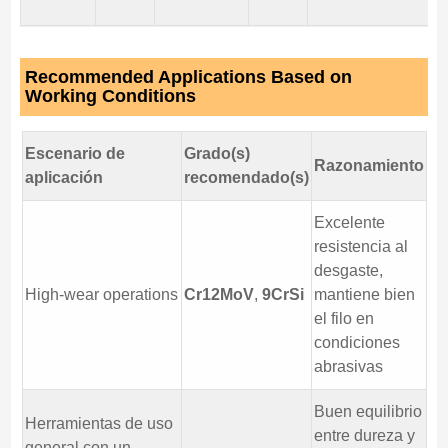
se
Recommended Applications Based on
Working Conditions
Escenario de
Grado(s)
Razonamiento
aplicación
recomendado(s)
Excelente
resistencia al
desgaste,
High-wear operations
Cr12MoV
,
9CrSi
mantiene bien
el filo en
condiciones
abrasivas
Buen equilibrio
Herramientas de uso
entre dureza y
general con un