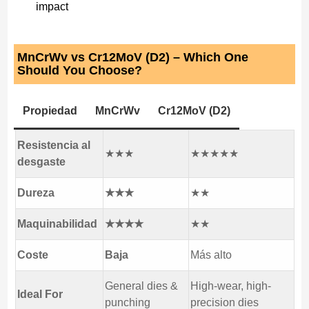
impact
MnCrWv vs Cr12MoV (D2) – Which One
Should You Choose?
Propiedad
MnCrWv
Cr12MoV (D2)
Resistencia al
★★★
★★★★★
desgaste
Dureza
★★★
★★
Maquinabilidad
★★★★
★★
Coste
Baja
Más alto
General dies &
High-wear, high-
Ideal For
punching
precision dies