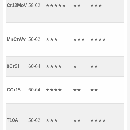
es
Cr12MoV
58-62
★★★★★
★★
★★★
de
ve
He
ge
MnCrWv
58-62
★★★
★★★
★★★★
tr
frí
Pu
9CrSi
60-64
★★★★
★
★★
co
Tr
GCr15
60-64
★★★★
★★
★★
pr
al
Ci
he
T10A
58-62
★★★
★★
★★★★
de