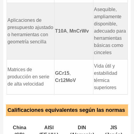
Asequible,
ampliamente
Aplicaciones de
disponible,
presupuesto ajustado
T10A
,
MnCrWv
adecuado para
o herramientas con
herramientas
geometría sencilla
básicas como
cinceles
Vida útil y
Matrices de
GCr15
,
estabilidad
producción en serie
Cr12MoV
térmica
de alta velocidad
superiores
Calificaciones equivalentes según las normas
China
AISI
DIN
JIS