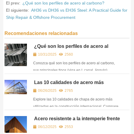
El prev:
¿Qué son los perfiles de acero al carbono?
El siguiente:
AH36 vs DH36 vs EH36 Steel: A Practical Guide for
Ship Repair & Offshore Procurement
Recomendaciones relacionadas
¿Qué son los perfiles de acero al
carbono?
10/31/2025
2560
Conozca qué son los perfiles de acero al carbono,
sus principales tipos (viga en I, canal, ángulo),
propiedades y usos industriales. Encuentre
Las 10 calidades de acero más
proveedores fiables de perfiles de acero al carbono.
utilizadas en la construcción
06/26/2025
2765
internacional
Explore las 10 calidades de chapa de acero más
utilizadas en la construcción internacional. Compare
A36, A572, A516, S355, EH36 y más para las
Acero resistente a la intemperie frente
necesidades de su proyecto.
a acero normal: ¿Cuál es mejor para
06/12/2025
2553
estructuras exteriores?