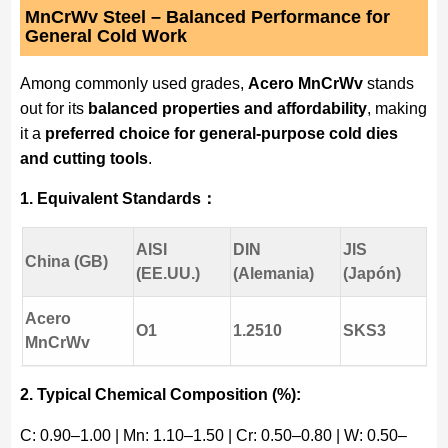
MnCrWv Steel – Balanced Performance for
General Cold Work
Among commonly used grades,
Acero MnCrWv
stands
out for its
balanced properties and affordability
, making
it a
preferred choice for general-purpose cold dies
and cutting tools
.
1. Equivalent Standards：
AISI
DIN
JIS
China (GB)
(EE.UU.)
(Alemania)
(Japón)
Acero
O1
1.2510
SKS3
MnCrWv
2. Typical Chemical Composition (%):
C: 0.90–1.00 | Mn: 1.10–1.50 | Cr: 0.50–0.80 | W: 0.50–