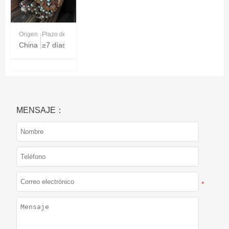
Origen
Plazo de entrega
China
≥7 días
MENSAJE：
*