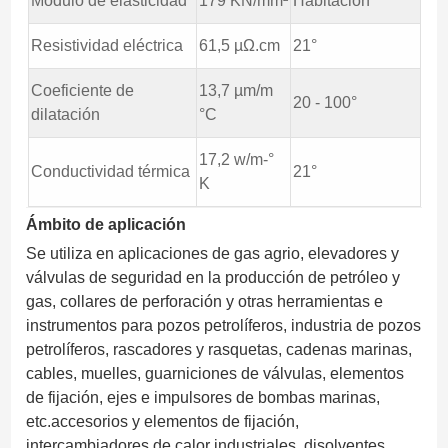
Módulo de elasticidad
179 KN/mm²
Habitación
Resistividad eléctrica
61,5 µΩ.cm
21°
Coeficiente de
13,7 µm/m
20 - 100°
dilatación
°C
17,2 w/m-°
Conductividad térmica
21°
K
Ámbito de aplicación
Se utiliza en aplicaciones de gas agrio, elevadores y
válvulas de seguridad en la producción de petróleo y
gas, collares de perforación y otras herramientas e
instrumentos para pozos petrolíferos, industria de pozos
petrolíferos, rascadores y rasquetas, cadenas marinas,
cables, muelles, guarniciones de válvulas, elementos
de fijación, ejes e impulsores de bombas marinas,
etc.accesorios y elementos de fijación,
intercambiadores de calor industriales, disolventes