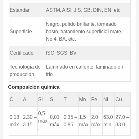
Estándar
ASTM, AISI, JIS, GB, DIN, EN, etc.
Negro, pulido brillante, torneado
Superficie
basto, tratamiento superficial mate,
No.4, BA, etc.
Certificado
ISO, SGS, BV
Tecnología de
Laminado en caliente, laminado en
producción
frío
Composición química
C
Al
Si
S
Ti
Mn
Fe
Ni
Cu
0,5
0,18
2.30 –
0,01
0.35 –
1,5
2,0
63,0
27.0 –
máx
máx.
3.15
máx.
0.85
máx.
máx.
min
33.0
.