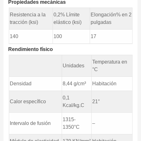
Propiedades mecánicas
Resistencia a la
0,2% Límite
Elongación% en 2
tracción (ksi)
elástico (ksi)
pulgadas
140
100
17
Rendimiento físico
Temperatura en
Unidades
°C
Densidad
8,44 g/cm³
Habitación
0,1
Calor específico
21°
Kcal/kg.C
1315-
Intervalo de fusión
–
1350°C