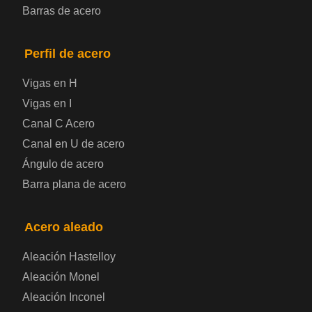
Barras de acero
presión
Placa de acero para puentes
Perfil de acero
Vigas en H
Chapa de acero a cuadros
Vigas en I
Canal C Acero
Chapa de acero prelacada
Canal en U de acero
Placa de acero laminado en frío
Ángulo de acero
Barra plana de acero
Placa de acero para contenedores
Acero aleado
Placa de acero eléctrica
Aleación Hastelloy
Chapa de acero esmaltada
Aleación Monel
Aleación Inconel
Placa de acero para cilindros de gas