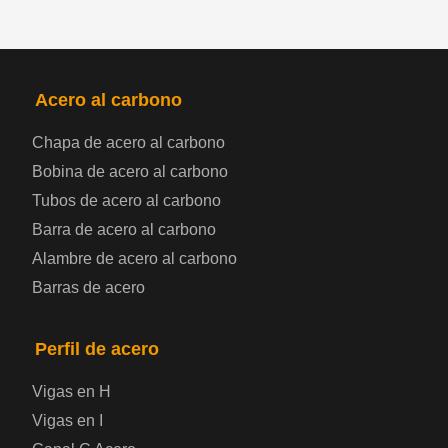
PRODUCTOS
NAV
Acero al carbono
Bobina de chapa de acero
Chapa de acero al carbono
Bobina de acero al carbono
Chapa de acero para automoción
Tubos de acero al carbono
Placa de acero para calderas y recipientes a
Barra de acero al carbono
Alambre de acero al carbono
presión
Barras de acero
Placa de acero para puentes
Perfil de acero
Chapa de acero a cuadros
Vigas en H
Chapa de acero prelacada
Vigas en I