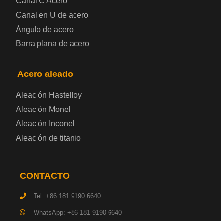
Canal C Acero
Placa de acero laminado en frío
Canal en U de acero
Ángulo de acero
Placa de acero para contenedores
Barra plana de acero
Placa de acero eléctrica
Acero aleado
Chapa de acero esmaltada
Aleación Hastelloy
Aleación Monel
Placa de acero para cilindros de gas
Aleación Inconel
Aleación de titanio
Chapa de acero para herramientas
Placa de acero estructural de alta resistencia
CONTACTO
Chapa de acero resistente a los impactos
Tel: +86 181 9190 6640
WhatsApp: +86 181 9190 6640
Chapa de acero estructural para maquinaria