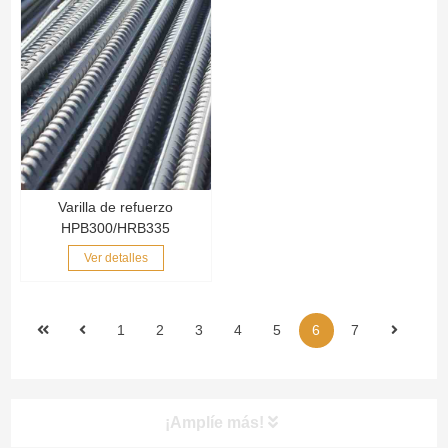
Varilla de refuerzo
HPB300/HRB335
Ver detalles
1
2
3
4
5
6
7
¡Amplíe más!