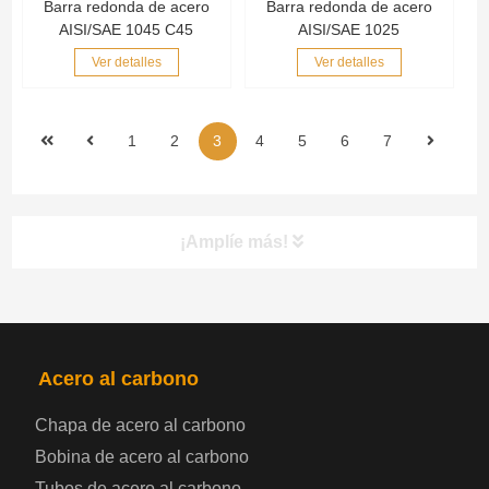
Barra redonda de acero
Barra redonda de acero
AISI/SAE 1045 C45
AISI/SAE 1025
Ver detalles
Ver detalles
1
2
3
4
5
6
7
¡Amplíe más!
PRODUCTOS
NAV
Acero al carbono
Bobina de chapa de acero
Chapa de acero al carbono
Bobina de acero al carbono
Chapa de acero para automoción
Tubos de acero al carbono