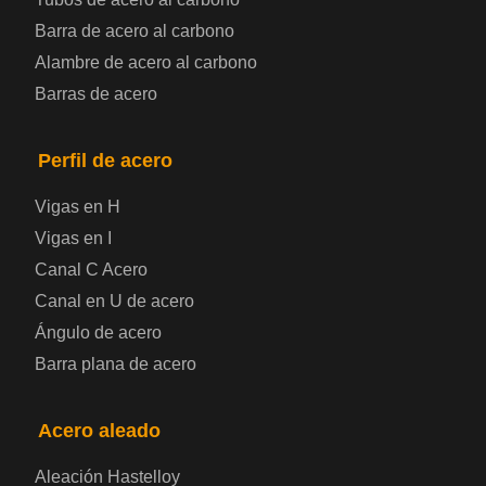
Placa de acero para calderas y recipientes a
Barra de acero al carbono
Alambre de acero al carbono
presión
Barras de acero
Placa de acero para puentes
Perfil de acero
Chapa de acero a cuadros
Vigas en H
Chapa de acero prelacada
Vigas en I
Canal C Acero
Placa de acero laminado en frío
Canal en U de acero
Ángulo de acero
Placa de acero para contenedores
Barra plana de acero
Placa de acero eléctrica
Acero aleado
Chapa de acero esmaltada
Aleación Hastelloy