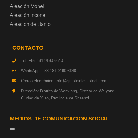
Aleación Monel
Placa de acero para cilindros de gas
Aleación Inconel
Aleación de titanio
Chapa de acero para herramientas
Placa de acero estructural de alta resistencia
CONTACTO
Chapa de acero resistente a los impactos
Tel: +86 181 9190 6640
WhatsApp: +86 181 9190 6640
Chapa de acero estructural para maquinaria
Correo electrónico: info@cjmstainlesssteel.com
Placa de acero para tuberías
Dirección: Distrito de Wanxiang, Distrito de Weiyang,
Ciudad de Xi'an, Provincia de Shaanxi
Chapa de acero para construcción naval
MEDIOS DE COMUNICACIÓN SOCIAL
Placa de acero para torre de transmisión
Acero base hojalata