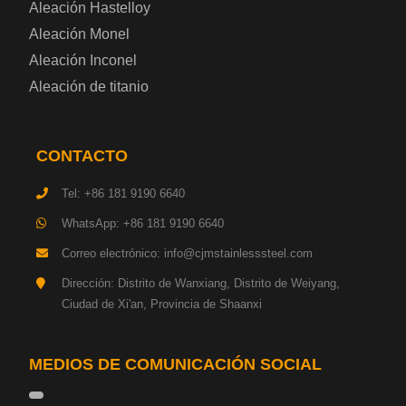
Aleación Hastelloy
Chapa de acero esmaltada
Aleación Monel
Aleación Inconel
Placa de acero para cilindros de gas
Aleación de titanio
Chapa de acero para herramientas
CONTACTO
Placa de acero estructural de alta resistencia
Tel: +86 181 9190 6640
Chapa de acero resistente a los impactos
WhatsApp: +86 181 9190 6640
Correo electrónico: info@cjmstainlesssteel.com
Chapa de acero estructural para maquinaria
Dirección: Distrito de Wanxiang, Distrito de Weiyang,
Ciudad de Xi'an, Provincia de Shaanxi
Placa de acero para tuberías
Chapa de acero para construcción naval
MEDIOS DE COMUNICACIÓN SOCIAL
Placa de acero para torre de transmisión