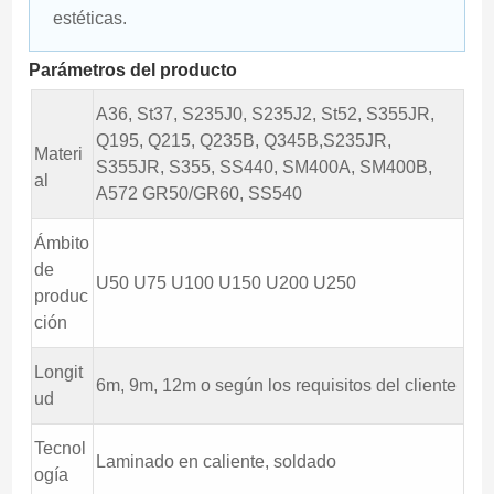
estéticas.
Parámetros del producto
A36, St37, S235J0, S235J2, St52, S355JR,
Q195, Q215, Q235B, Q345B,S235JR,
Materi
S355JR, S355, SS440, SM400A, SM400B,
al
A572 GR50/GR60, SS540
Ámbito
de
U50 U75 U100 U150 U200 U250
produc
ción
Longit
6m, 9m, 12m o según los requisitos del cliente
ud
Tecnol
Laminado en caliente, soldado
ogía