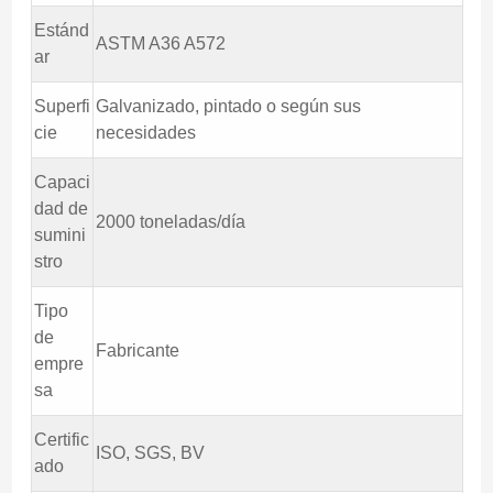
Estánd
ASTM A36 A572
ar
Superfi
Galvanizado, pintado o según sus
cie
necesidades
Capaci
dad de
2000 toneladas/día
sumini
stro
Tipo
de
Fabricante
empre
sa
Certific
ISO, SGS, BV
ado