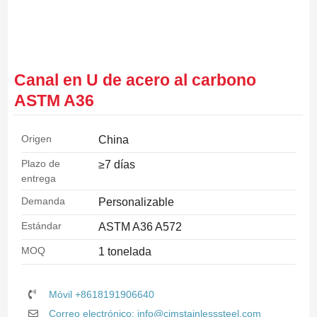
Canal en U de acero al carbono
ASTM A36
Origen
China
Plazo de
≥7 días
entrega
Demanda
Personalizable
Estándar
ASTM A36 A572
MOQ
1 tonelada
Móvil +8618191906640
Correo electrónico: info@cjmstainlesssteel.com