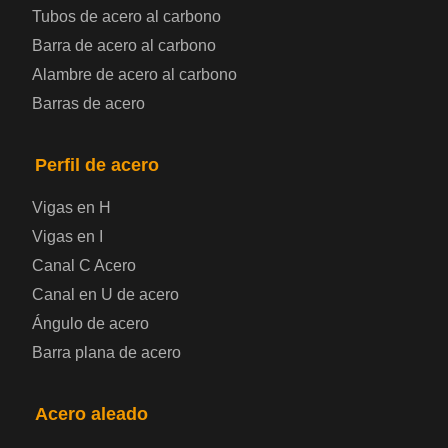
Tubos de acero al carbono
Chapa de acero para automoción
Barra de acero al carbono
Alambre de acero al carbono
Placa de acero para calderas y recipientes a
Barras de acero
presión
Placa de acero para puentes
Perfil de acero
Vigas en H
Chapa de acero a cuadros
Vigas en I
Canal C Acero
Chapa de acero prelacada
Canal en U de acero
Placa de acero laminado en frío
Ángulo de acero
Barra plana de acero
Placa de acero para contenedores
Acero aleado
Placa de acero eléctrica