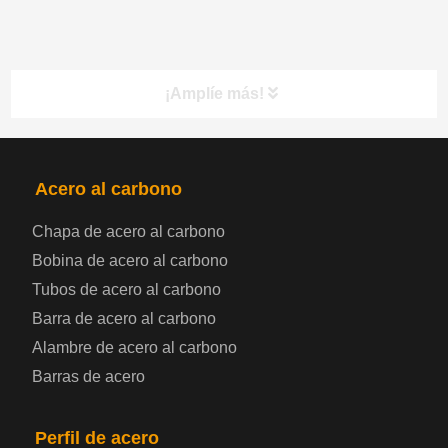
¡Amplíe más!
PRODUCTOS
NAV
Acero al carbono
Chapa de acero al carbono
Bobina de chapa de acero
Bobina de acero al carbono
Tubos de acero al carbono
Chapa de acero para automoción
Barra de acero al carbono
Alambre de acero al carbono
Placa de acero para calderas y recipientes a
Barras de acero
presión
Placa de acero para puentes
Perfil de acero