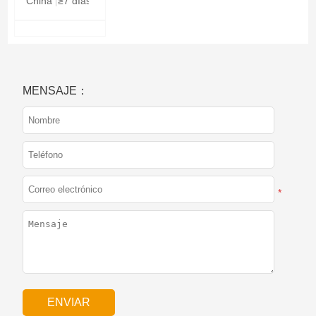
China
≥7 días
MENSAJE：
*