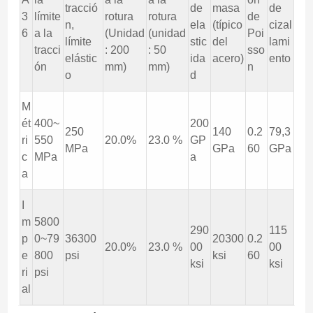
tracció
de
masa
de
3
límite
rotura
rotura
de
n,
ela
(típico
cizal
6
a la
(Unidad
(unidad
Poi
límite
stic
del
lami
tracci
: 200
: 50
sso
elástic
ida
acero)
ento
ón
mm)
mm)
n
o
d
M
ét
400~
200
250
140
0.2
79,3
ri
550
20.0%
23.0 %
GP
MPa
GPa
60
GPa
c
MPa
a
a
I
m
5800
290
115
p
0~79
36300
20300
0.2
20.0%
23.0 %
00
00
e
800
psi
ksi
60
ksi
ksi
ri
psi
al