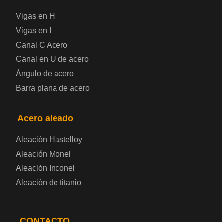
Vigas en H
Chapa de acero a cuadros
Vigas en I
Canal C Acero
Chapa de acero prelacada
Canal en U de acero
Placa de acero laminado en frío
Ángulo de acero
Barra plana de acero
Placa de acero para contenedores
Acero aleado
Placa de acero eléctrica
Aleación Hastelloy
Chapa de acero esmaltada
Aleación Monel
Aleación Inconel
Placa de acero para cilindros de gas
Aleación de titanio
Chapa de acero para herramientas
CONTACTO