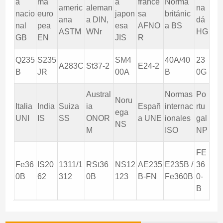
a
ma
a
france
Norma
americ
aleman
na
nacio
euro
japon
sa
británic
ana
a DIN,
dá
nal
pea
esa
AFNO
a BS
ASTM
WNr
HG
GB
EN
JIS
R
Q235
S235
SM4
40A/40
23
A283C
St37-2
E24-2
B
JR
00A
B
0G
Austral
Normas
Po
Noru
Italia
India
Suiza
ia
Españ
internac
rtu
ega
UNI
IS
SS
ONOR
a UNE
ionales
gal
NS
M
ISO
NP
FE
Fe36
IS20
1311/1
RSt36
NS12
AE235
E235B /
36
0B
62
312
0B
123
B-FN
Fe360B
0-
B