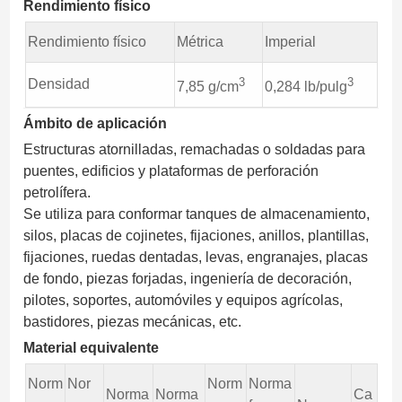
Rendimiento físico
Rendimiento físico
Métrica
Imperial
3
3
Densidad
7,85 g/cm
0,284 lb/pulg
Ámbito de aplicación
Estructuras atornilladas, remachadas o soldadas para
puentes, edificios y plataformas de perforación
petrolífera.
Se utiliza para conformar tanques de almacenamiento,
silos, placas de cojinetes, fijaciones, anillos, plantillas,
fijaciones, ruedas dentadas, levas, engranajes, placas
de fondo, piezas forjadas, ingeniería de decoración,
pilotes, soportes, automóviles y equipos agrícolas,
bastidores, piezas mecánicas, etc.
Material equivalente
Norm
Nor
Norm
Norma
Norma
Norma
Ca