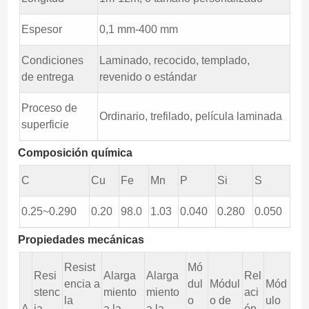
Espesor
0,1 mm-400 mm
Condiciones
Laminado, recocido, templado,
de entrega
revenido o estándar
Proceso de
Ordinario, trefilado, película laminada
superficie
Composición química
C
Cu
Fe
Mn
P
Si
S
0.25~0.290
0.20
98.0
1.03
0.040
0.280
0.050
Propiedades mecánicas
Resist
Mó
Resi
Alarga
Alarga
Rel
encia a
dul
Módul
Mód
stenc
miento
miento
aci
la
o
o de
ulo
A
ia
a la
a la
ón