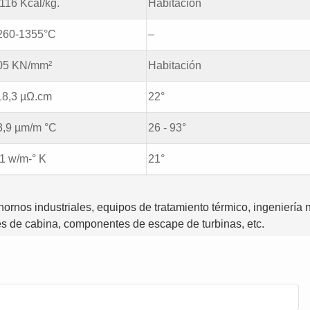
,116 Kcal/kg.
Habitación
260-1355°C
–
05 KN/mm²
Habitación
18,3 µΩ.cm
22°
3,9 µm/m °C
26 - 93°
,1 w/m-° K
21°
hornos industriales, equipos de tratamiento térmico, ingeniería 
s de cabina, componentes de escape de turbinas, etc.