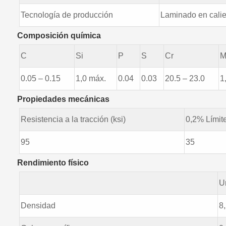
Tecnología de producción
Laminado en calie
Composición química
C
Si
P
S
Cr
M
0.05 – 0.15
1,0 máx.
0.04
0.03
20.5 – 23.0
1
Propiedades mecánicas
Resistencia a la tracción (ksi)
0,2% Límite
95
35
Rendimiento físico
U
Densidad
8