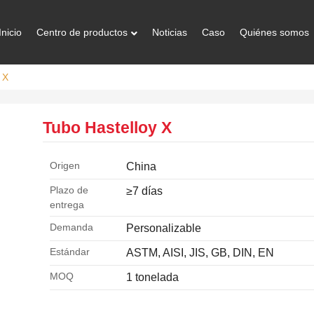
Inicio
Centro de productos
Noticias
Caso
Quiénes somos
 X
Tubo Hastelloy X
Origen
China
Plazo de
≥7 días
entrega
Demanda
Personalizable
Estándar
ASTM, AISI, JIS, GB, DIN, EN
MOQ
1 tonelada