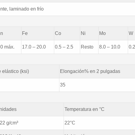
nte, laminado en frío
n
Fe
Co
Ni
Mo
W
,0 máx.
17.0 – 20.0
0.5 – 2.5
Resto
8.0 – 10.0
0.2
 elástico (ksi)
Elongación% en 2 pulgadas
35
nidades
Temperatura en °C
,22 g/cm³
22°C