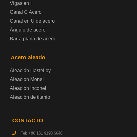
Vigas en I
Canal C Acero
Chapa de acero prelacada
Canal en U de acero
Placa de acero laminado en frío
Ángulo de acero
Barra plana de acero
Placa de acero para contenedores
Acero aleado
Placa de acero eléctrica
Aleación Hastelloy
Chapa de acero esmaltada
Aleación Monel
Aleación Inconel
Placa de acero para cilindros de gas
Aleación de titanio
Chapa de acero para herramientas
CONTACTO
Placa de acero estructural de alta resistencia
Tel: +86 181 9190 6640