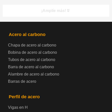
¡Amplíe más!
PRODUCTOS
NAV
Acero al carbono
Chapa de acero al carbono
Bobina de chapa de acero
Bobina de acero al carbono
Tubos de acero al carbono
Chapa de acero para automoción
Barra de acero al carbono
Alambre de acero al carbono
Placa de acero para calderas y recipientes a
Barras de acero
presión
Placa de acero para puentes
Perfil de acero
Vigas en H
Chapa de acero a cuadros