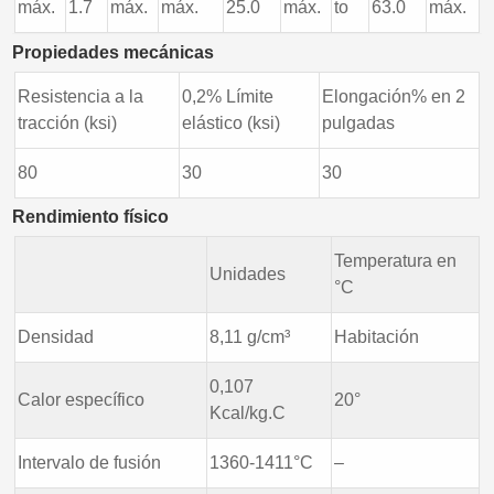
máx.
1.7
máx.
máx.
25.0
máx.
to
63.0
máx.
Propiedades mecánicas
Resistencia a la
0,2% Límite
Elongación% en 2
tracción (ksi)
elástico (ksi)
pulgadas
80
30
30
Rendimiento físico
Temperatura en
Unidades
°C
Densidad
8,11 g/cm³
Habitación
0,107
Calor específico
20°
Kcal/kg.C
Intervalo de fusión
1360-1411°C
–