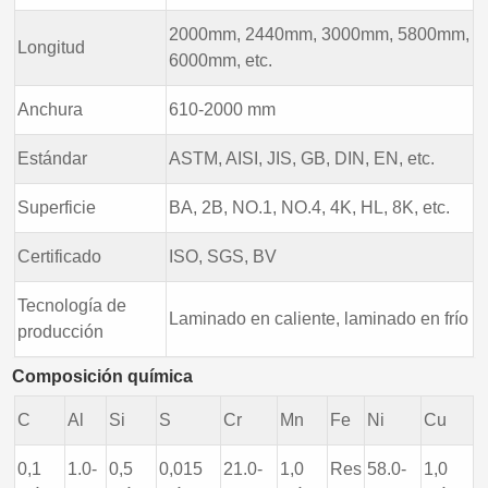
2000mm, 2440mm, 3000mm, 5800mm,
Longitud
6000mm, etc.
Anchura
610-2000 mm
Estándar
ASTM, AISI, JIS, GB, DIN, EN, etc.
Superficie
BA, 2B, NO.1, NO.4, 4K, HL, 8K, etc.
Certificado
ISO, SGS, BV
Tecnología de
Laminado en caliente, laminado en frío
producción
Composición química
C
Al
Si
S
Cr
Mn
Fe
Ni
Cu
0,1
1.0-
0,5
0,015
21.0-
1,0
Res
58.0-
1,0