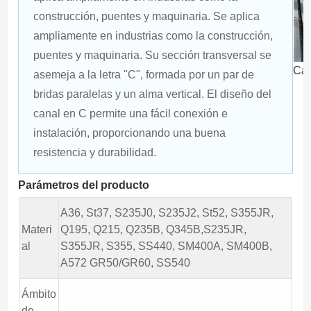
construcción, puentes y maquinaria. Se aplica 
ampliamente en industrias como la construcción, 
puentes y maquinaria. Su sección transversal se 
Can
asemeja a la letra "C", formada por un par de 
bridas paralelas y un alma vertical. El diseño del 
canal en C permite una fácil conexión e 
instalación, proporcionando una buena 
resistencia y durabilidad.
Parámetros del producto
A36, St37, S235J0, S235J2, St52, S355JR,
Materi
Q195, Q215, Q235B, Q345B,S235JR,
al
S355JR, S355, SS440, SM400A, SM400B,
A572 GR50/GR60, SS540
Ámbito
de