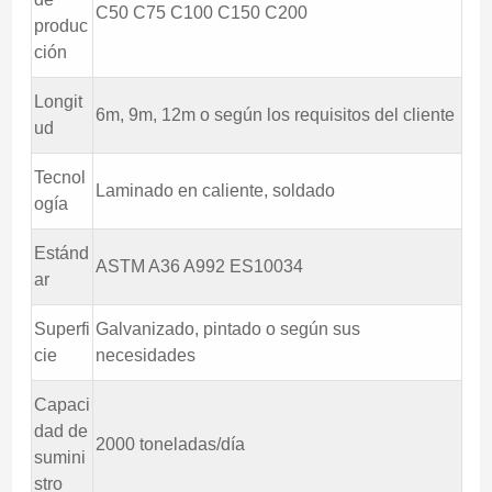
C50 C75 C100 C150 C200
produc
ción
Longit
6m, 9m, 12m o según los requisitos del cliente
ud
Tecnol
Laminado en caliente, soldado
ogía
Estánd
ASTM A36 A992 ES10034
ar
Superfi
Galvanizado, pintado o según sus
cie
necesidades
Capaci
dad de
2000 toneladas/día
sumini
stro