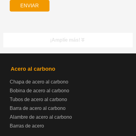
¡Amplíe más!
PRODUCTOS
NAV
Acero al carbono
Chapa de acero al carbono
Bobina de chapa de acero
Bobina de acero al carbono
Tubos de acero al carbono
Chapa de acero para automoción
Barra de acero al carbono
Alambre de acero al carbono
Placa de acero para calderas y recipientes a
Barras de acero
presión