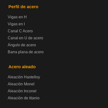
Placa de acero para puentes
Perfil de acero
Vigas en H
Chapa de acero a cuadros
Vigas en I
Canal C Acero
Chapa de acero prelacada
Canal en U de acero
Placa de acero laminado en frío
Ángulo de acero
Barra plana de acero
Placa de acero para contenedores
Acero aleado
Placa de acero eléctrica
Aleación Hastelloy
Chapa de acero esmaltada
Aleación Monel
Aleación Inconel
Placa de acero para cilindros de gas
Aleación de titanio
Chapa de acero para herramientas