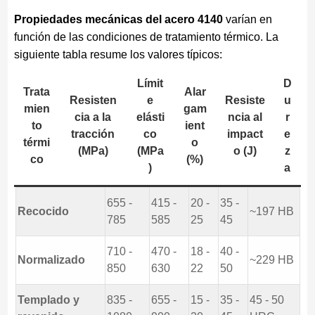
Propiedades mecánicas del acero 4140
varían en
función de las condiciones de tratamiento térmico. La
siguiente tabla resume los valores típicos:
Límit
D
Trata
Alar
Resisten
e
Resiste
u
mien
gam
cia a la
elásti
ncia al
r
to
ient
tracción
co
impact
e
térmi
o
(MPa)
(MPa
o (J)
z
co
(%)
)
a
655 -
415 -
20 -
35 -
Recocido
~197 HB
785
585
25
45
710 -
470 -
18 -
40 -
Normalizado
~229 HB
850
630
22
50
Templado y
835 -
655 -
15 -
35 -
45 - 50