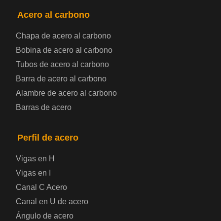
PRODUCTOS
NAV
Acero al carbono
Chapa de acero al carbono
Bobina de chapa de acero
Bobina de acero al carbono
Tubos de acero al carbono
Chapa de acero para automoción
Barra de acero al carbono
Alambre de acero al carbono
Placa de acero para calderas y recipientes a
Barras de acero
presión
Placa de acero para puentes
Perfil de acero
Vigas en H
Chapa de acero a cuadros
Vigas en I
Canal C Acero
Chapa de acero prelacada
Canal en U de acero
Placa de acero laminado en frío
Ángulo de acero