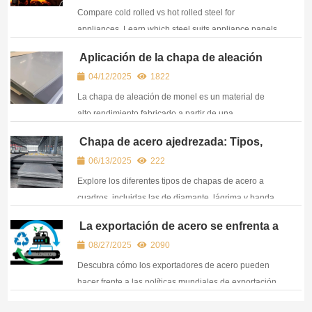
Compare cold rolled vs hot rolled steel for
appliances. Learn which steel suits appliance panels,
frames & manufacturing needs based on strength and
Aplicación de la chapa de aleación
cost.
Monel
04/12/2025
1822
La chapa de aleación de monel es un material de
alto rendimiento fabricado a partir de una
combinación de níquel y cobre, que ofrece una
Chapa de acero ajedrezada: Tipos,
extraordinaria resistencia a la corrosión y una gran
aplicaciones y consideraciones para
06/13/2025
222
solidez.
la exportación
Explore los diferentes tipos de chapas de acero a
cuadros, incluidas las de diamante, lágrima y banda
de rodadura. Conozca sus usos, normas de
La exportación de acero se enfrenta a
exportación y consejos de CJM sobre
líneas rojas medioambientales: Cómo
08/27/2025
2090
aprovisionamiento global.
pueden los exportadores crear una
cadena de suministro con bajas
Descubra cómo los exportadores de acero pueden
emisiones de carbono
hacer frente a las políticas mundiales de exportación
sostenible de acero. Infórmese sobre el acero