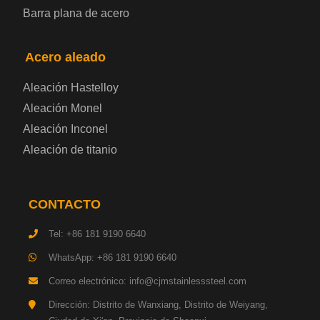
Barra plana de acero
Placa de acero para contenedores
Acero aleado
Placa de acero eléctrica
Aleación Hastelloy
Chapa de acero esmaltada
Aleación Monel
Aleación Inconel
Placa de acero para cilindros de gas
Aleación de titanio
Chapa de acero para herramientas
CONTACTO
Placa de acero estructural de alta resistencia
Tel: +86 181 9190 6640
Chapa de acero resistente a los impactos
WhatsApp: +86 181 9190 6640
Correo electrónico: info@cjmstainlesssteel.com
Chapa de acero estructural para maquinaria
Dirección: Distrito de Wanxiang, Distrito de Weiyang,