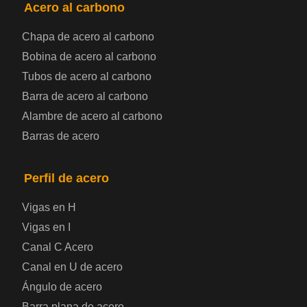
Acero al carbono
Bobina de chapa de acero
Chapa de acero al carbono
Bobina de acero al carbono
Chapa de acero para automoción
Tubos de acero al carbono
Placa de acero para calderas y recipientes a
Barra de acero al carbono
Alambre de acero al carbono
presión
Barras de acero
Placa de acero para puentes
Perfil de acero
Chapa de acero a cuadros
Vigas en H
Chapa de acero prelacada
Vigas en I
Canal C Acero
Placa de acero laminado en frío
Canal en U de acero
Ángulo de acero
Placa de acero para contenedores
Barra plana de acero