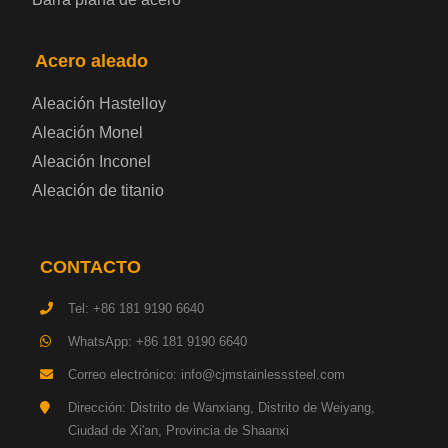
Placa de acero eléctrica
Acero aleado
Chapa de acero esmaltada
Aleación Hastelloy
Aleación Monel
Placa de acero para cilindros de gas
Aleación Inconel
Aleación de titanio
Chapa de acero para herramientas
Placa de acero estructural de alta resistencia
CONTACTO
Chapa de acero resistente a los impactos
Tel: +86 181 9190 6640
WhatsApp: +86 181 9190 6640
Chapa de acero estructural para maquinaria
Correo electrónico: info@cjmstainlesssteel.com
Placa de acero para tuberías
Dirección: Distrito de Wanxiang, Distrito de Weiyang,
Ciudad de Xi'an, Provincia de Shaanxi